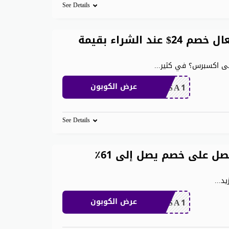
See Details
كوبون خصم AliExpress جديد فعال خصم 24$ عند الشراء بقيمة
...
CDKSA1
عرض الكوبون
See Details
رمز ترويجي aliexpress ٢٠٢٦ واحصل على خصم يصل إلى 61٪
...
CDKSA1
عرض الكوبون