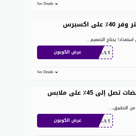
See Details
كوبون خصم aliexpress ٢٠٢٦ تويتر وفر 40٪ على اكسبرس
ستعداد! يحتاج التصميم
...
CDKSA1
عرض الكوبون
See Details
كوبون الدعوة Aliexpress وتخفيضات تصل إلى 45٪ على ملابس
من التطبيق،
...
CDKSA1
عرض الكوبون