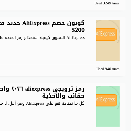
Used 3249 times
200$
AliExpress التسوق كيفية استخدام رمز الخصم على اكسبرس؟ في كثير
Used 940 times
حقائب والأحذية
كل ما تحتاجه هو على AliExpress ومع أقل. لا مزيد