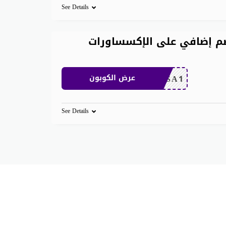
See Details
aliexpre تويتر خصم إضافي على الإكسساورات
CDKSA1
عرض الكوبون
See Details