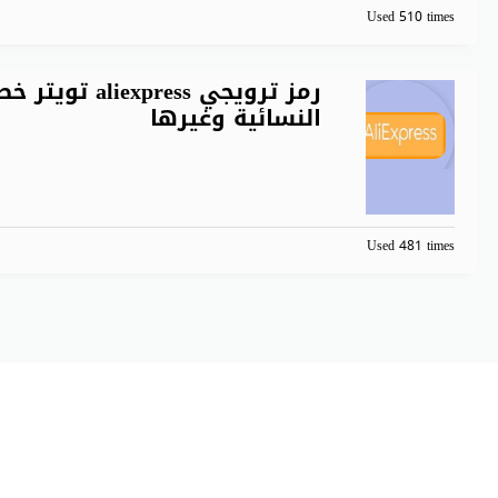
Used 510 times
رمز ترويجي ss
النسائية وغيرها
Used 481 times
C كوبون دوت كوم. All Rights Reserved.