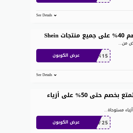
See Details
Shei
رض من
...
SHEN15
عرض الكوبون
See Details
كود خصم شي ان مشاهير استمتع بخصم حتى 50% على أزياء
ياء مستوحاة
...
MEAF25
عرض الكوبون