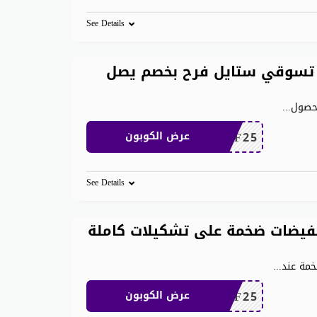
See Details
تسوقي ستايل فرح بخصم يصل
لحصول
...
MEAF25
عرض الكوبون
See Details
 ان 1000 ريال تخفيضات ضخمة على تشكيلات كاملة
...
MEAF25
عرض الكوبون