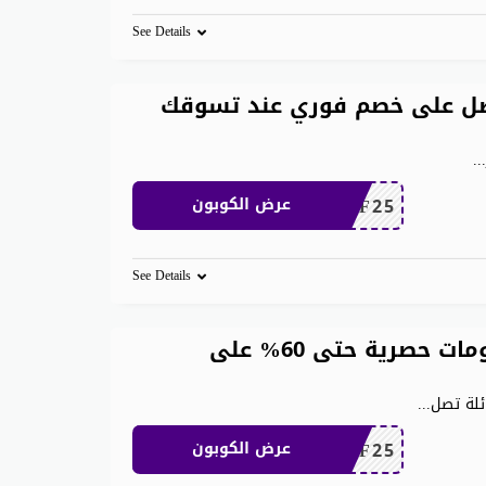
See Details
ان 200 ريال احصل على خصم فوري عند تسوقك
..
MEAF25
عرض الكوبون
See Details
كود خصم شي ان الامارات خصومات حصرية حتى 60% على
ئلة تصل
...
MEAF25
عرض الكوبون