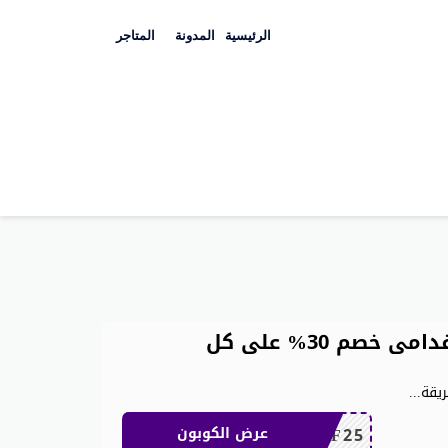
Skip
to
الرئيسية
المدونة
المتاجر
content
كوبون خصم شي ان للعملاء القدامى خصم 30% على كل
يقة
...
MEAF25
عرض الكوبون