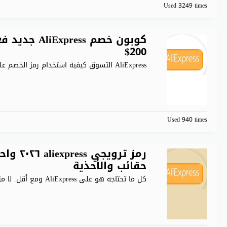
Used 3249 times
200$
AliExpress التسوق كيفية استخدام رمز الخصم على اكسبرس؟ في كثير
Used 940 times
حقائب والأحذية
كل ما تحتاجه هو على AliExpress ومع أقل. لا مزيد