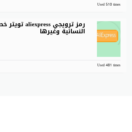
Used 510 times
رمز ترويجي ss
النسائية وغيرها
Used 481 times
C كوبون دوت كوم. All Rights Reserved.