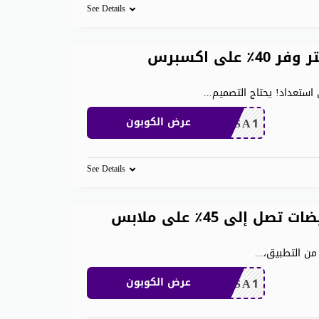
See Details
كوبون خصم aliexpress ٢٠٢٦ تويتر وفر 40٪ على اكسبرس
ستعداد! يحتاج التصميم
...
CDKSA1
عرض الكوبون
See Details
كوبون الدعوة Aliexpress وتخفيضات تصل إلى 45٪ على ملابس
من التطبيق،
...
CDKSA1
عرض الكوبون