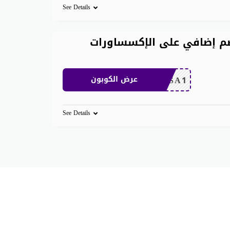
See Details
aliexpre تويتر خصم إضافي على الإكسساورات
CDKSA1
عرض الكوبون
See Details