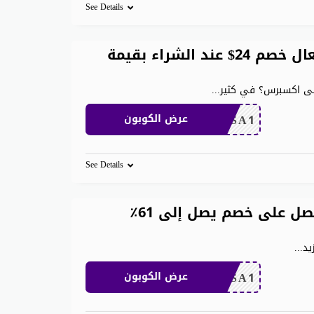
See Details
كوبون خصم AliExpress جديد فعال خصم 24$ عند الشراء بقيمة
...
CDKSA1
عرض الكوبون
See Details
رمز ترويجي aliexpress ٢٠٢٦ واحصل على خصم يصل إلى 61٪
...
CDKSA1
عرض الكوبون