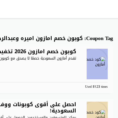
Coupon Tag:
كوبون خصم امازون اميره وعبدالر
كوبون خصم امازون 2026 تخفيض 50% على كل المنتجات
تقدم أمازون السعودية خصمًا لا يصدق مع كوبون
Used 8123 times
احصل على أقوى كوبونات ووفر ا
السعودية!
يمكن للمتسوقين والمستخدمين الحصول على أقوى ال