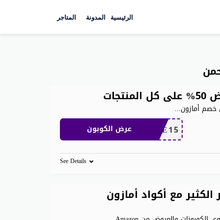
Skip
to
الرئيسية
المدونة
المتاجر
content
حمن
 خصم أمازون
...
SAVE15
عرض الكوبون
See Details
لكثير مع أكواد أمازون
كوبونات والعروض من Amazon
...