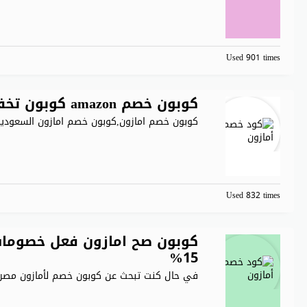
Used 901 times
كوبون خصم amazon كوبون تخفيض 15% Amazon
كوبون خصم امازون,كوبون خصم امازون السعودية
Used 832 times
كوبون صح امازون فعل خصومات
15%
في حال كنت تبحث عن كوبون خصم لأمازون مصر