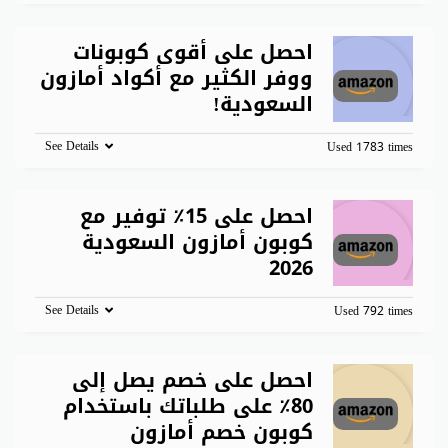
احصل على أقوى كوبونات
ووفر الكثير مع أكواد أمازون
السعودية!
See Details
Used 1783 times
احصل على 15٪ توفير مع
كوبون أمازون السعودية
2026
See Details
Used 792 times
احصل على خصم يصل إلى
80٪ على طلباتك باستخدام
كوبون خصم أمازون