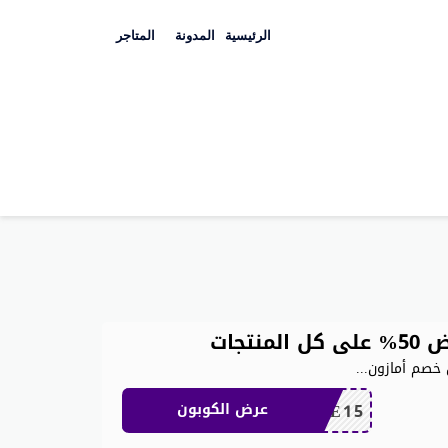
Skip
to
الرئيسية
المدونة
المتاجر
content
 خصم أمازون
...
SAVE15
عرض الكوبون