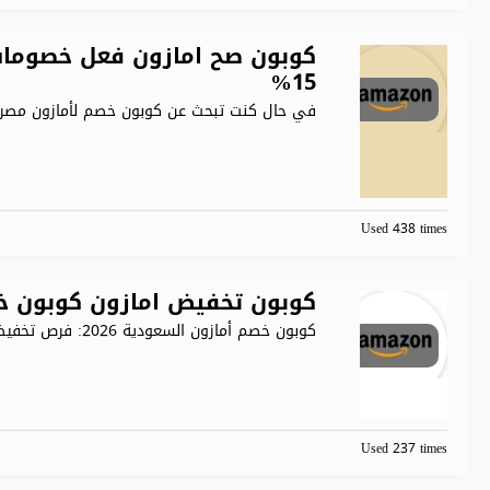
كوبون صح امازون فعل خصومات
15%
في حال كنت تبحث عن كوبون خصم لأمازون مصر
Used 438 times
كوبون تخفيض امازون كوبون خ
كوبون خصم أمازون السعودية 2026: فرص تخفيضات مذهلة تقدم أمازون
Used 237 times