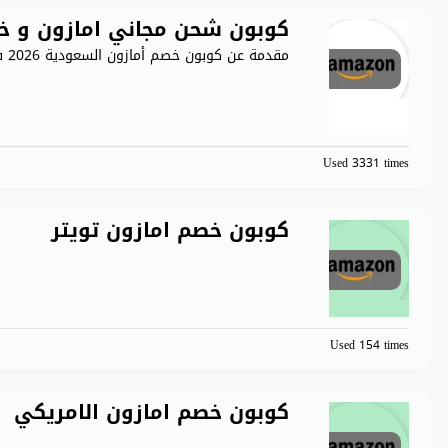
كوبون شحن مجاني امازون و خصم يمنحك 40% 
مقدمة عن كوبون خصم أمازون السعودية 2026 في عالم التسوق
Used 3331 times
كوبون خصم امازون تويتر
Used 154 times
كوبون خصم امازون الامريكي