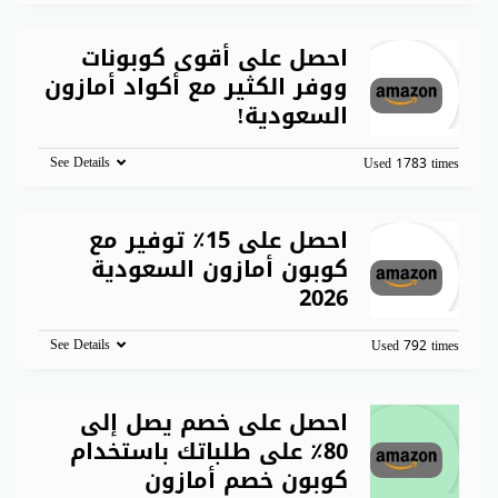
احصل على أقوى كوبونات
ووفر الكثير مع أكواد أمازون
السعودية!
See Details
Used 1783 times
احصل على 15٪ توفير مع
كوبون أمازون السعودية
2026
See Details
Used 792 times
احصل على خصم يصل إلى
80٪ على طلباتك باستخدام
كوبون خصم أمازون