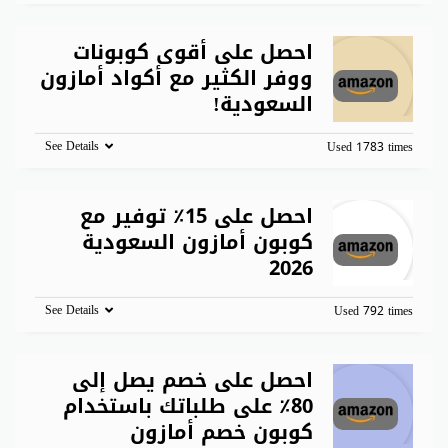
احصل على أقوى كوبونات
ووفر الكثير مع أكواد أمازون
السعودية!
See Details
Used 1783 times
احصل على 15٪ توفير مع
كوبون أمازون السعودية
2026
See Details
Used 792 times
احصل على خصم يصل إلى
80٪ على طلباتك باستخدام
كوبون خصم أمازون