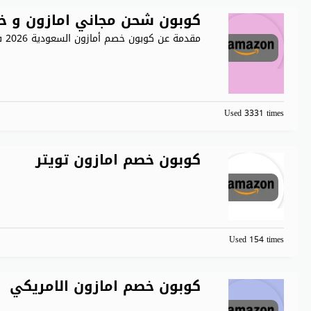
كوبون شحن مجاني امازون و خصم يمنحك 40% 
مقدمة عن كوبون خصم أمازون السعودية 2026 في عالم التسوق
Used 3331 times
كوبون خصم امازون تويتر
Used 154 times
كوبون خصم امازون الامريكي