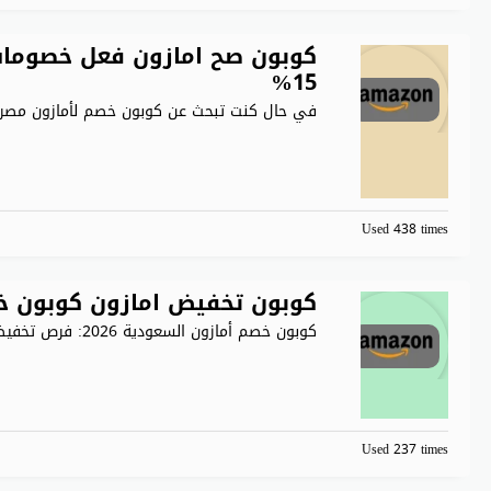
كوبون صح امازون فعل خصومات
15%
في حال كنت تبحث عن كوبون خصم لأمازون مصر
Used 438 times
كوبون تخفيض امازون كوبون خ
كوبون خصم أمازون السعودية 2026: فرص تخفيضات مذهلة تقدم أمازون
Used 237 times