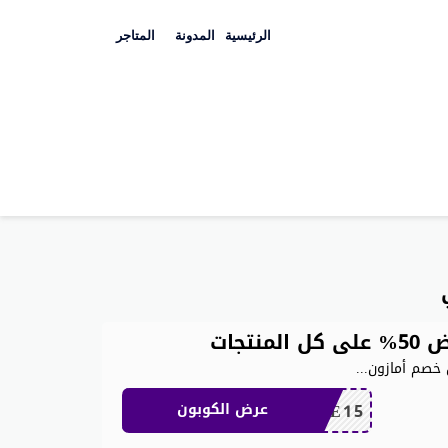
Skip
to
الرئيسية
المدونة
المتاجر
content
 خصم أمازون
...
SAVE15
عرض الكوبون