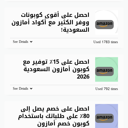
احصل على أقوى كوبونات
ووفر الكثير مع أكواد أمازون
السعودية!
See Details
Used 1783 times
احصل على 15٪ توفير مع
كوبون أمازون السعودية
2026
See Details
Used 792 times
احصل على خصم يصل إلى
80٪ على طلباتك باستخدام
كوبون خصم أمازون