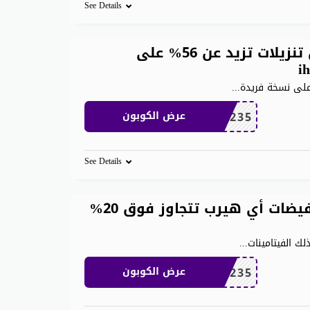
See Details
كوبون خصم اي هيرب اون لاين تنزيلات تزيد عن 56% على
...
OBP3235
عرض الكوبون
See Details
كوبون خصم اي هيرب ٣٠٪ وتخفيضات أي هيرب تتجاوز فوق 20%
...
OBP3235
عرض الكوبون