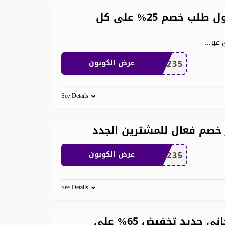
كوبون خصم موقع iherb على أول طلب خصم 25% على كل
 عبر
...
OBP3235
عرض الكوبون
See Details
OBP3235
عرض الكوبون
See Details
كوبون خصم اي هيرب شحن مجاني جديد تخفيض 65% على