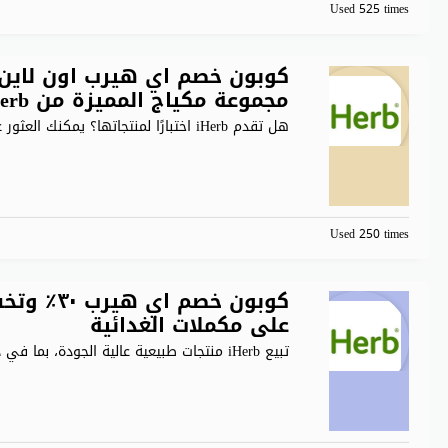
Used 525 times
مجموعة مكياج المميزة من iherb
هل تقدم iHerb اختبارًا لمنتجاتها؟ يمكنك العثور على نسخة فريدة
Used 250 times
على مكملات الغدائية
تبيع iHerb منتجات طبيعية عالية الجودة، بما في ذلك الفيتامينات