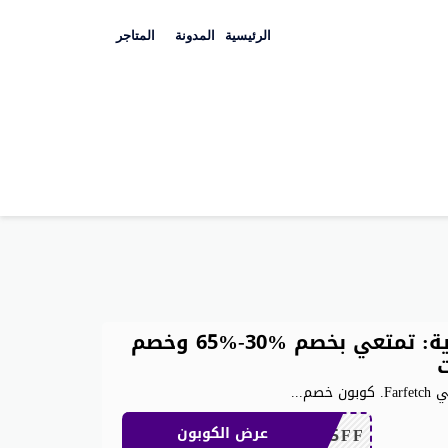
Skip
to
الرئيسية
المدونة
المتاجر
content
كوبون خصم فارفيتش السعودية: تمتعي بخصم %30-%65 وخصم
خصم
...
NC15FF
عرض الكوبون