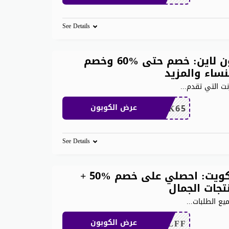
See Details
رمز ترويجي موقع فارفيتش اون لاين: خصم حتى %60 وخصم
...
NBK65
عرض الكوبون
See Details
كوبون خصم فارفيتش فعال الكويت: احصلي على خصم %50 +
...
0EMAILFF
عرض الكوبون