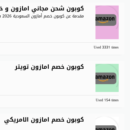
كوبون شحن مجاني امازون و خصم يمنحك 40% 
مقدمة عن كوبون خصم أمازون السعودية 2026 في عالم التسوق
Used 3331 times
كوبون خصم امازون تويتر
Used 154 times
كوبون خصم امازون الامريكي