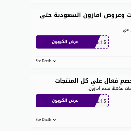
 وعروض امازون السعودية حتى
 في
...
SAVE15
عرض الكوبون
See Details
صم فعال علي كل المنتجات
...
SAVE15
عرض الكوبون
See Details