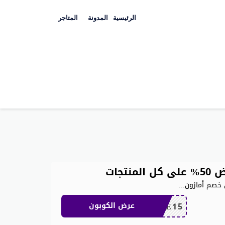
Skip
to
الرئيسية
المدونة
المتاجر
content
 خصم أمازون
...
SAVE15
عرض الكوبون