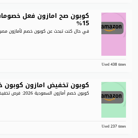
كوبون صح امازون فعل خصومات
15%
في حال كنت تبحث عن كوبون خصم لأمازون مصر
Used 438 times
كوبون تخفيض امازون كوبون خ
كوبون خصم أمازون السعودية 2026: فرص تخفيضات مذهلة تقدم أمازون
Used 237 times