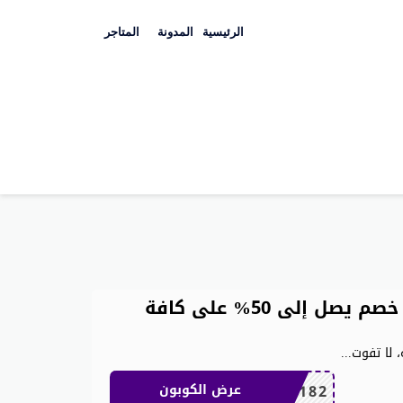
Skip
to
الرئيسية
المدونة
المتاجر
content
كوبون خصم نمشي السعودية: خصم يصل إلى 50% على كافة
 لا تفوت
...
AC182
عرض الكوبون