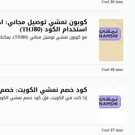
Used 36 times
كوبون نمشي توصيل مجاني: ا
استخدام الكود (THJ80)
مع كوبون نمشي توصيل مجاني (THJ80)، يمكنك الآن الحصول على
Used 48 times
كود خصم نمشي الكويت: خصم 45% على ملابس وأحذية متنوع
إذا كنت في الكويت، فإن كود خصم نمشي الكويت (J80
Used 37 times