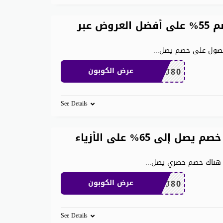
كوبون خصم تطبيق نمشي: خصم 55% على أفضل العروض عبر
...
THJ80
عرض الكوبون
See Details
كوبون خصم نمشي المشاهير: خصم يصل إلى 65% على الأزياء
ي، هناك خصم حصري يصل
...
THJ80
عرض الكوبون
See Details