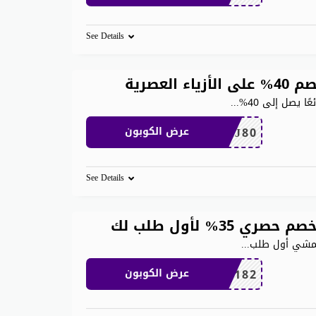
See Details
لعصرية
 يصل إلى 40%
...
THJ80
عرض الكوبون
See Details
% لأول طلب لك
نمشي أول طلب
...
AC182
عرض الكوبون