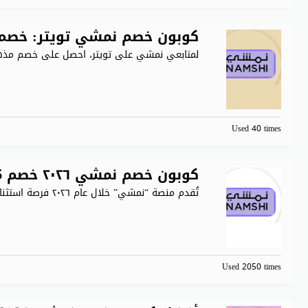
كوبون خصم نمشي تويتر: خصم 85% على كل المنتجا
لمتابعي نمشي على تويتر، احصل على خصم مذ
Used 40 times
كوبون خصم نمشي ٢٠٢٦ خصم 45% إضافي على كل الطلبات
تُقدم منصة “نمشي” خلال عام ٢٠٢٦ فرصة استثنائية لعشاق التسوق،
Used 2050 times