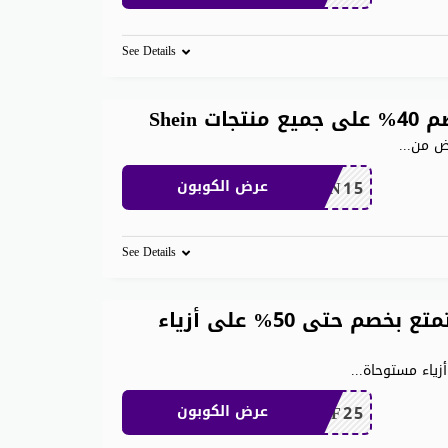
See Details
Shei
رض من
...
SHEN15
عرض الكوبون
See Details
كود خصم شي ان مشاهير استمتع بخصم حتى 50% على أزياء
ياء مستوحاة
...
MEAF25
عرض الكوبون