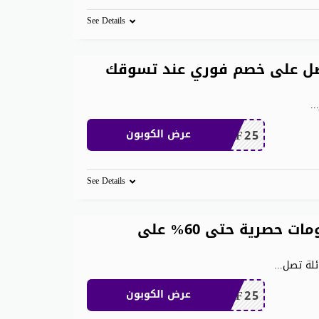
See Details
ان 200 ريال احصل على خصم فوري عند تسوقك
..
MEAF25
عرض الكوبون
See Details
كود خصم شي ان الامارات خصومات حصرية حتى 60% على
ئلة تصل
...
MEAF25
عرض الكوبون