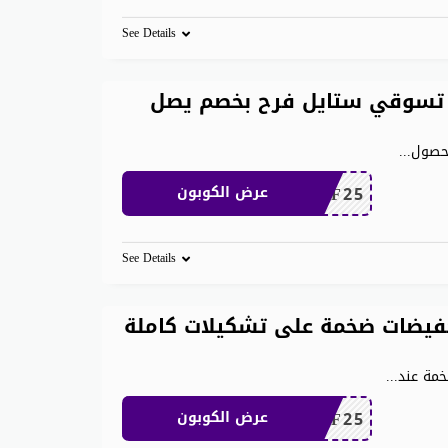
See Details
تسوقي ستايل فرح بخصم يصل
لحصول
...
MEAF25
عرض الكوبون
See Details
 ان 1000 ريال تخفيضات ضخمة على تشكيلات كاملة
...
MEAF25
عرض الكوبون