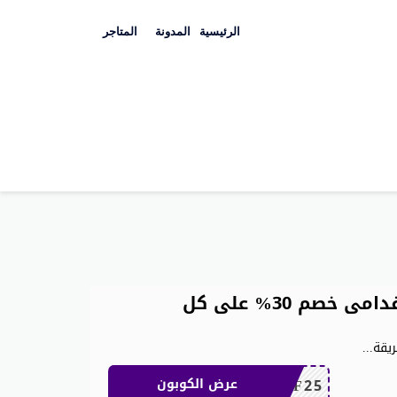
Skip
to
الرئيسية
المدونة
المتاجر
content
كوبون خصم شي ان للعملاء القدامى خصم 30% على كل
يقة
...
MEAF25
عرض الكوبون