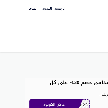
Skip
to
الرئيسية
المدونة
المتاجر
content
كوبون خصم شي ان للعملاء القدامى خصم 30% على كل
يقة
...
MEAF25
عرض الكوبون