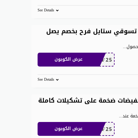
See Details
تسوقي ستايل فرح بخصم يصل
لحصول
...
MEAF25
عرض الكوبون
See Details
 ان 1000 ريال تخفيضات ضخمة على تشكيلات كاملة
...
MEAF25
عرض الكوبون