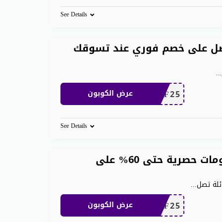
See Details
ان 200 ريال احصل على خصم فوري عند تسوقك
..
MEAF25
عرض الكوبون
See Details
كود خصم شي ان الامارات خصومات حصرية حتى 60% على
ئلة تصل
...
MEAF25
عرض الكوبون