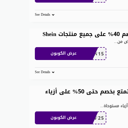
See Details
Shei
رض من
...
SHEN15
عرض الكوبون
See Details
كود خصم شي ان مشاهير استمتع بخصم حتى 50% على أزياء
ياء مستوحاة
...
MEAF25
عرض الكوبون