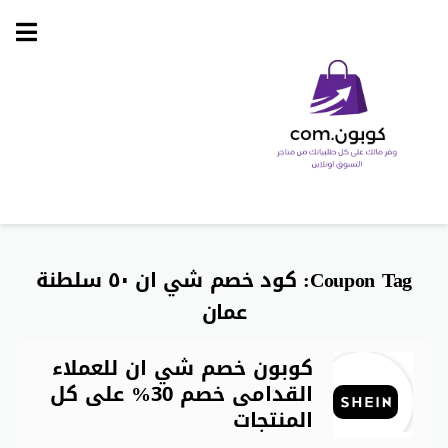
Skip
to
content
Coupon Tag:
كود خصم شي ان ٥٠ سلطنة
عمان
كوبون خصم شي ان للعملاء
القدامى خصم 30% على كل
المنتجات