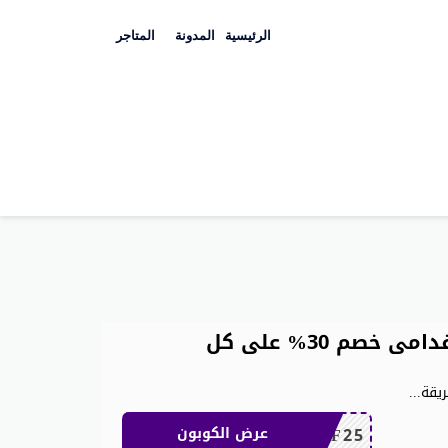
Skip
to
الرئيسية
المدونة
المتاجر
content
كوبون خصم شي ان للعملاء القدامى خصم 30% على كل
يقة
...
MEAF25
عرض الكوبون