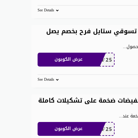
See Details
تسوقي ستايل فرح بخصم يصل
لحصول
...
MEAF25
عرض الكوبون
See Details
 ان 1000 ريال تخفيضات ضخمة على تشكيلات كاملة
...
MEAF25
عرض الكوبون