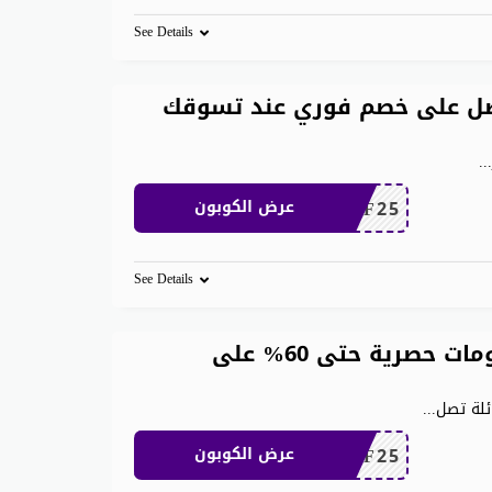
See Details
ان 200 ريال احصل على خصم فوري عند تسوقك
..
MEAF25
عرض الكوبون
See Details
كود خصم شي ان الامارات خصومات حصرية حتى 60% على
ئلة تصل
...
MEAF25
عرض الكوبون