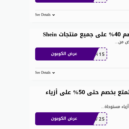
See Details
Shei
رض من
...
SHEN15
عرض الكوبون
See Details
كود خصم شي ان مشاهير استمتع بخصم حتى 50% على أزياء
ياء مستوحاة
...
MEAF25
عرض الكوبون