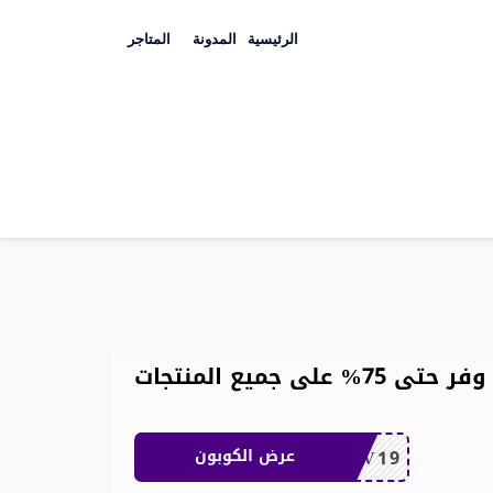
Skip
to
الرئيسية
المدونة
المتاجر
content
كوبون خصم نون مصر رمضان – وفر حتى 75% على جميع المنتجات
BV19
عرض الكوبون