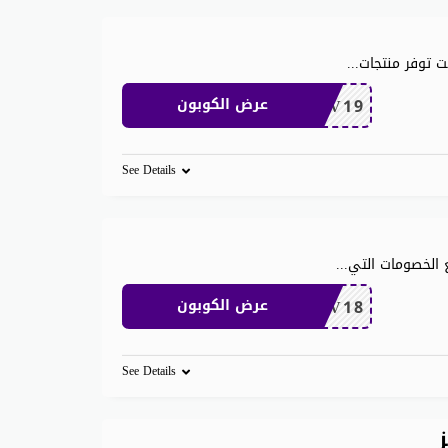
ت توفر منتجات
...
BV19
عرض الكوبون
See Details
 الخصومات التي
...
BV18
عرض الكوبون
See Details