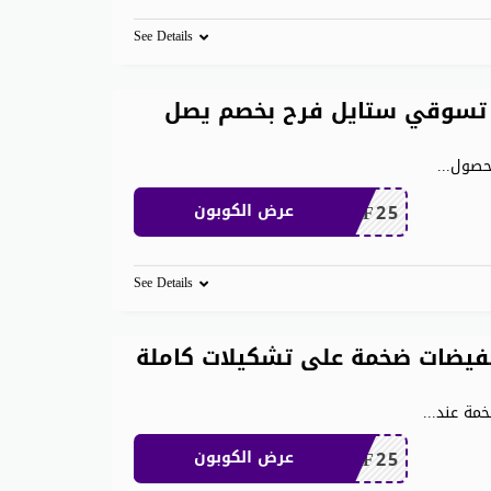
See Details
تسوقي ستايل فرح بخصم يصل
لحصول
...
MEAF25
عرض الكوبون
See Details
 ان 1000 ريال تخفيضات ضخمة على تشكيلات كاملة
...
MEAF25
عرض الكوبون