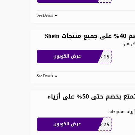
See Details
Shei
رض من
...
SHEN15
عرض الكوبون
See Details
كود خصم شي ان مشاهير استمتع بخصم حتى 50% على أزياء
ياء مستوحاة
...
MEAF25
عرض الكوبون