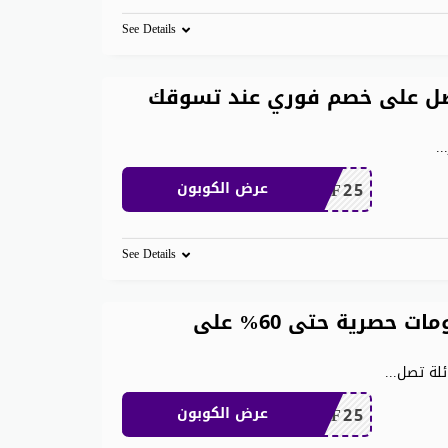
See Details
ان 200 ريال احصل على خصم فوري عند تسوقك
..
MEAF25
عرض الكوبون
See Details
كود خصم شي ان الامارات خصومات حصرية حتى 60% على
ئلة تصل
...
MEAF25
عرض الكوبون