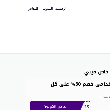
Skip
to
الرئيسية
المدونة
المتاجر
content
خاص فيني
كوبون خصم شي ان للعملاء القدامى خصم 30% على كل
يقة
...
MEAF25
عرض الكوبون