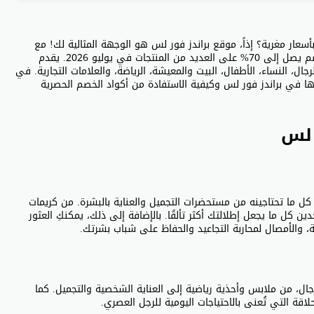
ار مغرية؟ إذاً، موقع براندز فور لس هو الوجهة المثالية لك! مع
كوبون براندز فور لس ADA8، يمكنك الآن الحصول على خصم يصل إلى 70% على العديد من المنتجات في يوليو 2026. يقدم
ل، النساء، الأطفال، البيت والمعيشة، الرياضة، والعلامات التجارية. في
ها في براندز فور لس وكيفية الاستفادة من أكواد الخصم الحصرية
 لس
ِ كل ما تحتاجينه من مستحضرات التجميل والعناية بالبشرة. من كريمات
ن كل ما يجعل إطلالتك أكثر تألقًا. بالإضافة إلى ذلك، يمكنكِ العثور
ة، والأمصال لمحاربة التجاعيد والحفاظ على شباب بشرتك.
جال، من ملابس وأحذية رياضية إلى العناية الشخصية والتجميل. كما
قة التي تُعنى بالاحتياجات اليومية للرجل العصري.