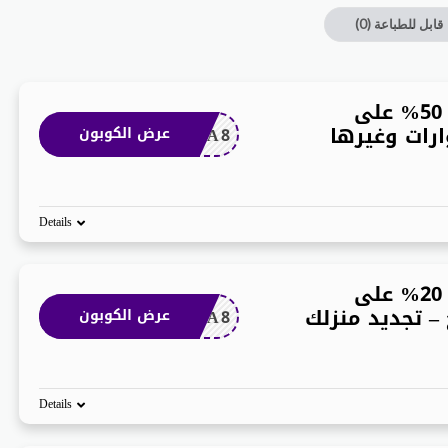
قابل للطباعة
(0)
كوبون براندز فور لس 50% على
رات وغيرها
ADA8
عرض الكوبون
Details
كوبون براندز فور لس 20% على
– تجديد منزلك
ADA8
عرض الكوبون
Details