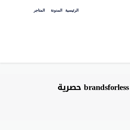
Skip
to
الرئيسية
المدونة
المتاجر
content
كوبون براندز فور لس يوليو 2026 خصم 70% اكواد brandsforless حصرية