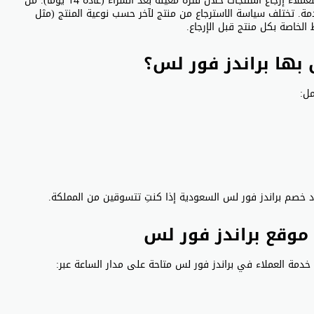
نعم، يتيح موقع براندز فور لس سياسة استرجاع مرنة تتيح للعملاء إرجاع المنتجات خلال فترة معينة بعد الشراء (عادةً 14 يومًا). من
مة. تختلف سياسة الاسترجاع من منتج لآخر حسب نوعية المنتج (مثل
الخاصة بكل منتج قبل الإرجاع.
بها براندز فور لس؟
ل:
د خصم براندز فور لس السعودية إذا كنتِ تتسوقين من المملكة.
موقع براندز فور لس
 خدمة العملاء في براندز فور لس متاحة على مدار الساعة عبر: