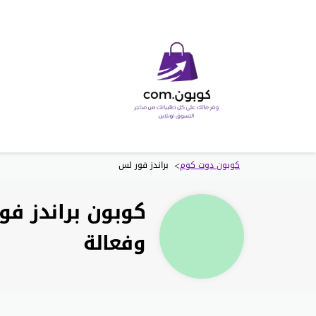
>
كوبون دوت كوم
براندز فور لس
وفعالة