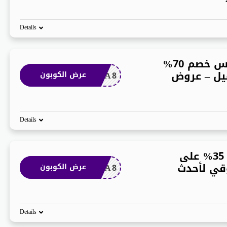
Details
💄 كوبون براندز فور لس خصم 70%
يل – عروض
ADA8
عرض الكوبون
Details
كوبون براندز فور لس 35% على
وقي لأحدث
ADA8
عرض الكوبون
Details