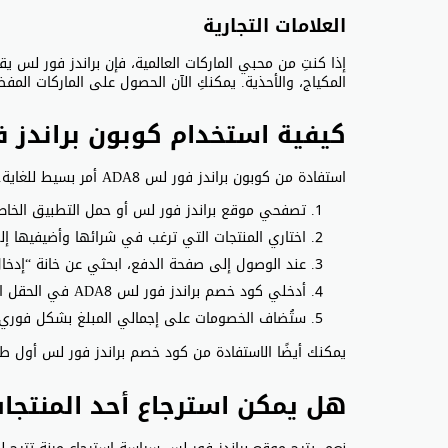
العلامات التجارية
إذا كنتِ من محبي الماركات العالمية، فإن براندز فور لس ي
المكياج، والأحذية. يمكنكِ الآن الحصول على الماركات المفض
كيفية استخدام كوبون براندز 
استفادة من كوبون براندز فور لس ADA8 أمر بسيط للغاية. إليكِ الخطوات التي يمكنكِ اتباعها للحصول على الخصم:
تصفحي موقع براندز فور لس أو حمل التطبيق الخا
اختاري المنتجات التي ترغب في شرائها وأضيفيها إ
عند الوصول إلى صفحة الدفع، ابحثي عن خانة “إدخا
أدخلي كود خصم براندز فور لس ADA8 في الحقل المخصص.
ستُضاف الخصومات على إجمالي المبلغ بشكل فوري، مما
يمكنك أيضًا الاستفادة من كود خصم براندز فور لس أول ط
هل يمكن استرجاع أحد المنتجات