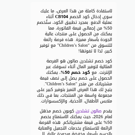
لاستفادة كاملة من هذا العرض، ما عليك
سوى إدخال كود الخصم
CB104
أثناء
عملية الدفع. بمجرد تطبيق الكود، ستُخصم
50% من إجمالي قيمة الفاتورة، مما
يمكنك من الحصول على منتجات عالية
الجودة بأسعار مميزة. هذه فرصة رائعة
للتسوق من “Children’s Salon” مع توفير
كبير، لذا لا تفوتها!
كود خصم تشلدرن صالون هو الفرصة
المثالية لتوفير المال أثناء تسوقك عبر
الإنترنت. مع
كود خصم 50%
، يمكنك
الحصول على خصم يصل إلى نصف قيمة
مشترياتك من متجر “Children’s Salon”.
يتيح لك هذا العرض التميز بتوفير كبير على
مجموعة واسعة من المنتجات، بما في ذلك
ملابس الأطفال، الأحذية، والإكسسوارات.
يقدم
صالون تشلدرن
كوبون خصم مذهل
لعام 2026، حيث يمكنك الاستمتاع بخصم
50% على قيمة مشترياتكم. هذه الفرصة
الرائعة للاستمتاع بخدمات التجميل والعناية
بالجسم بأسعار مخفضة وبجودة عالية. لا