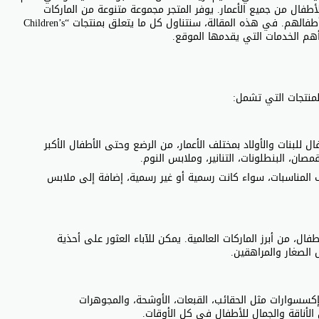
أطفال من جميع الأعمار. يوفر المتجر مجموعة متنوعة من الماركات
العالمية الشهيرة، مما يتيح للأمهات والآباء اختيار الأفضل لأطفالهم. في هذه المقالة، سنتناول كل ما يتعلق بمنتجات “Children’s
للبنات والأولاد بمختلف الأعمار، من الرضع وحتى الأطفال الأكبر
صان، البنطلونات، التنانير، وملابس النوم.
 المناسبات، سواء كانت رسمية أو غير رسمية، إضافة إلى ملابس
فال، من أبرز الماركات العالمية. يمكن للآباء العثور على أحذية
 الصغار والمراهقين.
موعة رائعة من الإكسسوارات مثل الحقائب، القبعات، الأوشحة، والمجوهرات
أناقة والجمال للأطفال في كل الأوقات.