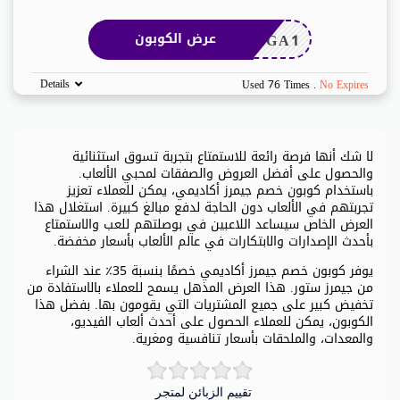
2GA1
عرض الكوبون
Details
Used 76 Times
.
No Expires
لا شك أنها فرصة رائعة للاستمتاع بتجربة تسوق استثنائية
والحصول على أفضل العروض والصفقات لمحبي الألعاب.
باستخدام كوبون خصم جيمرز أكاديمي، يمكن للعملاء تعزيز
تجربتهم في الألعاب دون الحاجة لدفع مبالغ كبيرة. استغلال هذا
العرض الخاص سيساعد اللاعبين في بوصلتهم للعب والاستمتاع
بأحدث الإصدارات والابتكارات في عالم الألعاب بأسعار مخفضة.
يوفر كوبون خصم جيمرز أكاديمي خصمًا بنسبة 35٪ عند الشراء
من جيمرز ستور. هذا العرض المذهل يسمح للعملاء بالاستفادة من
تخفيض كبير على جميع المشتريات التي يقومون بها. بفضل هذا
الكوبون، يمكن للعملاء الحصول على أحدث ألعاب الفيديو،
والمعدات، والملحقات بأسعار تنافسية ومغرية.
تقييم الزبائن لمتجر