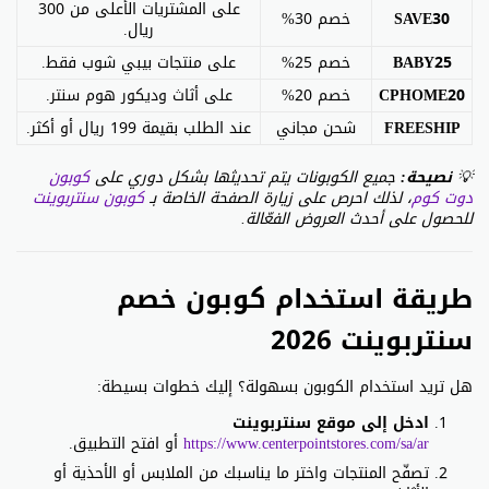
على المشتريات الأعلى من 300
SAVE30
خصم 30%
ريال.
BABY25
خصم 25%
على منتجات بيبي شوب فقط.
CPHOME20
خصم 20%
على أثاث وديكور هوم سنتر.
FREESHIP
شحن مجاني
عند الطلب بقيمة 199 ريال أو أكثر.
💡
نصيحة:
جميع الكوبونات يتم تحديثها بشكل دوري على
كوبون
دوت كوم
، لذلك احرص على زيارة الصفحة الخاصة بـ
كوبون سنتربوينت
للحصول على أحدث العروض الفعّالة.
طريقة استخدام كوبون خصم
سنتربوينت 2026
هل تريد استخدام الكوبون بسهولة؟ إليك خطوات بسيطة:
ادخل إلى موقع سنتربوينت
https://www.centerpointstores.com/sa/ar
أو افتح التطبيق.
تصفّح المنتجات واختر ما يناسبك من الملابس أو الأحذية أو