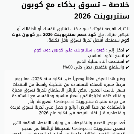
خلاصة – تسوق بذكاء مع كوبون
سنتربوينت 2026
لا تترك الفرصة تفوتك! سواء كنت تشتري لنفسك أو لأطفالك أو
لتجهيز منزلك، فإن
كود خصم سنتربوينت 2026
عبر
كوبون دوت
كوم
سيمنحك أفضل تجربة تسوّق بأقل تكلفة.
✔️ ادخل إلى:
كوبون سنتربوينت على كوبون دوت كوم
✔️ انسخ الكود المناسب
✔️ استخدمه أثناء عملية الدفع
✔️ واستمتع بتخفيض يصل حتى 60%!
يعتبر هذا العرض فعّالاً ومغرياً حتى نهاية سنة 2026، مما يوفر
فرصة مميزة للعملاء للاستفادة من تشكيلة واسعة من المنتجات
بسعر يناسب الجميع. يمكن للزبائن الاستمتاع بتجربة تسوق مميزة
واقتناء كافة احتياجاتهم بأسعار مناسبة ومنافسة، مع الاستفادة
من جودة منتجات سنتربوينت Centrepoint المعروفة. بادر
بالاستفادة من هذا العرض الرائع واحصل على تجربة تسوق فريدة
واقتصادية قبل نفاد الفرصة في نهاية عام 2026.
تُعد عروض الخصم والتخفيضات من بوابات الاقتصاد المهمة التي
تسعى سنتربوينت Centrepoint لتقديمها لزبائنها عبر تقديم