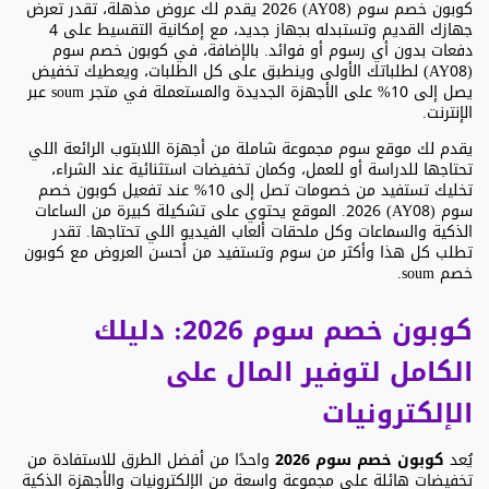
كوبون خصم سوم (AY08) 2026 يقدم لك عروض مذهلة، تقدر تعرض
جهازك القديم وتستبدله بجهاز جديد، مع إمكانية التقسيط على 4
دفعات بدون أي رسوم أو فوائد. بالإضافة، في كوبون خصم سوم
(AY08) لطلباتك الأولى وينطبق على كل الطلبات، ويعطيك تخفيض
يصل إلى 10% على الأجهزة الجديدة والمستعملة في متجر soum عبر
الإنترنت.
يقدم لك موقع سوم مجموعة شاملة من أجهزة اللابتوب الرائعة اللي
تحتاجها للدراسة أو للعمل، وكمان تخفيضات استثنائية عند الشراء،
تخليك تستفيد من خصومات تصل إلى 10% عند تفعيل كوبون خصم
سوم (AY08) 2026. الموقع يحتوي على تشكيلة كبيرة من الساعات
الذكية والسماعات وكل ملحقات ألعاب الفيديو اللي تحتاجها. تقدر
تطلب كل هذا وأكثر من سوم وتستفيد من أحسن العروض مع كوبون
خصم soum.
كوبون خصم سوم 2026: دليلك
الكامل لتوفير المال على
الإلكترونيات
يُعد
كوبون خصم سوم 2026
واحدًا من أفضل الطرق للاستفادة من
تخفيضات هائلة على مجموعة واسعة من الإلكترونيات والأجهزة الذكية