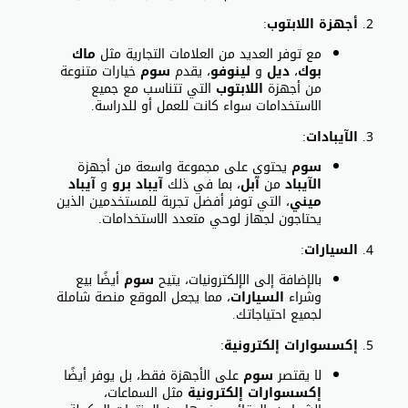
أجهزة اللابتوب
:
مع توفر العديد من العلامات التجارية مثل
ماك
بوك
،
ديل
و
لينوفو
، يقدم
سوم
خيارات متنوعة
من أجهزة
اللابتوب
التي تتناسب مع جميع
الاستخدامات سواء كانت للعمل أو للدراسة.
الآيبادات
:
سوم
يحتوي على مجموعة واسعة من أجهزة
الآيباد
من
آبل
، بما في ذلك
آيباد برو
و
آيباد
ميني
، التي توفر أفضل تجربة للمستخدمين الذين
يحتاجون لجهاز لوحي متعدد الاستخدامات.
السيارات
:
بالإضافة إلى الإلكترونيات، يتيح
سوم
أيضًا بيع
وشراء
السيارات
، مما يجعل الموقع منصة شاملة
لجميع احتياجاتك.
إكسسوارات إلكترونية
:
لا يقتصر
سوم
على الأجهزة فقط، بل يوفر أيضًا
إكسسوارات إلكترونية
مثل السماعات،