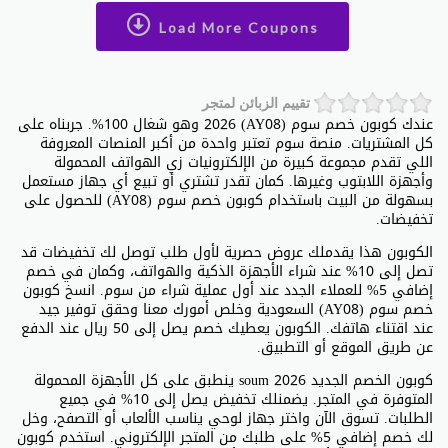
Load More Coupons
تقييم الزبائن لمتجر
عندك كوبون خصم سوم (AY08) 2026 وهو شغال 100%. جربناه على
كل المشتريات. منصة سوم تعتبر واحدة من أكبر المنصات المعروفة
اللي تقدم مجموعة كبيرة من الإلكترونيات زي الهواتف المحمولة
وأجهزة اللابتوب وغيرها. كمان تقدر تشتري أو تبيع أي جهاز مستعمل
بسهولة من البيت باستخدام كوبون خصم سوم (AY08) للحصول على
تخفيضات.
الكوبون هذا يقدملك عروض حصرية لأول طلب توصل لك تخفيضات قد
تصل إلى 10% عند شراء الأجهزة الذكية والهواتف، وكمان في خصم
إضافي 5% للعملاء الجدد عند أول عملية شراء من سوم. انسخ كوبون
خصم سوم (AY08) السعودية وخلص أمورك معنا وحقق توفير جيد
عند اقتناء هاتفك. الكوبون يعطيك خصم يصل إلى 50 ريال عند الدفع
عن طريق الموقع أو التطبيق.
كوبون الخصم الجديد soum 2026 ينطبق على كل الأجهزة المحمولة
المتوفرة في المتجر. يضمنلك تخفيض يصل إلى 10% في جميع
الطلبات. تسوق الآن واختر جهاز لوحي يناسب الألعاب أو التصفح، وخل
لك خصم إضافي 5% على طلبك من المتجر الإلكتروني. استخدم كوبون