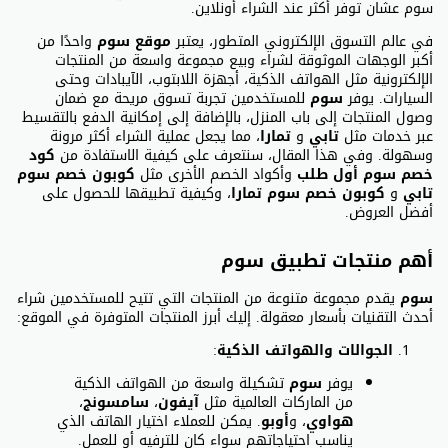
سوم عشان توفر أكثر عند الشراء أونلاين.
في عالم التسوق الإلكتروني المتطور، يعتبر
موقع سوم
واحدًا من
أكبر الوجهات الموثوقة لشراء وبيع مجموعة واسعة من المنتجات
الإلكترونية مثل الهواتف الذكية، أجهزة اللابتوب، الآيبادات وحتى
السيارات. يوفر
سوم
للمستخدمين تجربة تسوق مريحة مع ضمان
وصول المنتجات إلى باب المنزل، بالإضافة إلى إمكانية الدفع بالتقسيط
عبر خدمات مثل
تابي
و
تمارا
، مما يجعل عملية الشراء أكثر مرونة
وسهولة. وفي هذا المقال، سنتعرف على كيفية الاستفادة من
كود
خصم سوم أول طلب
وأكواد الخصم الأخرى مثل
كوبون خصم سوم
تابي
و
كوبون خصم سوم تمارا
، وكيفية تطبيقها للحصول على
أفضل العروض.
أهم منتجات تطبيق سوم
سوم
يقدم مجموعة متنوعة من المنتجات التي تتيح للمستخدمين شراء
أحدث التقنيات بأسعار معقولة. إليك أبرز المنتجات المتوفرة في الموقع:
الجوالات والهواتف الذكية
:
يوفر
سوم
تشكيلة واسعة من الهواتف الذكية
من الماركات العالمية مثل
آيفون
،
سامسونج
،
هواوي
، و
أوبو
. يمكن للعملاء اختيار الهاتف الذي
يناسب احتياجاتهم سواء كان للترفيه أو للعمل.