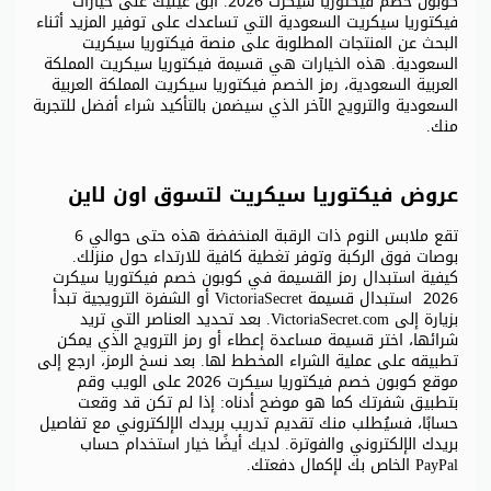
كوبون خصم فيكتوريا سيكرت 2026. ابق عينيك على خيارات
فيكتوريا سيكريت السعودية التي تساعدك على توفير المزيد أثناء
البحث عن المنتجات المطلوبة على منصة فيكتوريا سيكريت
السعودية. هذه الخيارات هي قسيمة فيكتوريا سيكريت المملكة
العربية السعودية، رمز الخصم فيكتوريا سيكريت المملكة العربية
السعودية والترويج الآخر الذي سيضمن بالتأكيد شراء أفضل للتجربة
منك.
عروض فيكتوريا سيكريت لتسوق اون لاين
تقع ملابس النوم ذات الرقبة المنخفضة هذه حتى حوالي 6
بوصات فوق الركبة وتوفر تغطية كافية للارتداء حول منزلك.
كيفية استبدال رمز القسيمة في كوبون خصم فيكتوريا سيكرت
2026 استبدال قسيمة VictoriaSecret أو الشفرة الترويجية تبدأ
بزيارة إلى VictoriaSecret.com. بعد تحديد العناصر التي تريد
شرائها، اختر قسيمة مساعدة إعطاء أو رمز الترويج الذي يمكن
تطبيقه على عملية الشراء المخطط لها. بعد نسخ الرمز، ارجع إلى
موقع كوبون خصم فيكتوريا سيكرت 2026 على الويب وقم
بتطبيق شفرتك كما هو موضح أدناه: إذا لم تكن قد وقعت
حسابًا، فسيُطلب منك تقديم تدريب بريدك الإلكتروني مع تفاصيل
بريدك الإلكتروني والفوترة. لديك أيضًا خيار استخدام حساب
PayPal الخاص بك لإكمال دفعتك.