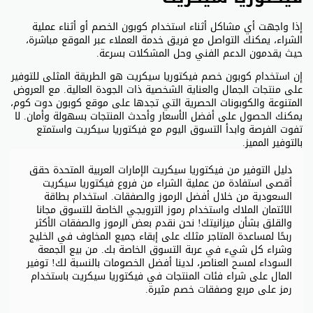
إذا واجهت أي مشاكل أثناء استخدام كوبون الخصم أو أثناء عملية
الشراء، يمكنك التواصل مع فريق خدمة العملاء عبر الموقع مباشرة،
حيث يقدمون الدعم الفني وحل المشكلات بسرعة.
إن استخدام كوبون خصم فيكتوريا سيكريت هو الطريقة المثلى للتوفير
على منتجات الجمال والعناية الشخصية ذات الجودة العالية. مع العروض
المتنوعة والكوبونات الحصرية التي تجدها على موقع كوبون دوت كوم،
يمكنك الحصول على أفضل الأسعار وأحدث المنتجات بسهولة وأمان. لا
تفوت الفرصة وابدأ التسوق اليوم مع فيكتوريا سيكريت واستمتع
بالتوفير المميز.
دليل التوفير من فيكتوريا سيكريت الإمارات العربية المتحدة حقق
أقصى استفادة من عملية الشراء من فروع فيكتوريا سيكريت
السعودية من خلال أفضل الرموز والصفقات. استخدام بطاقة
الائتمان الملاك واستخدام رموز الترويجي الخاصة للتسوق مجانا
والقلق بشأن ميزانيتك! نحن نقدم بعض الرموز والصفقات الأكثر
ربحًا لمساعدة المتاجر مثلك على إبقاء جميع المخاوف في الخليج
وشراء كل شيء في عربة التسوق الخاصة بك. من بيع الجمعة
السوداء لمسح العناصر، لدينا أفضل الخصومات بالنسبة لك! توفير
المال على شراء فئات المنتجات في فيكتوريا سيكريت باستخدام
رمز على مربع وصفقات خصم مثيرة.