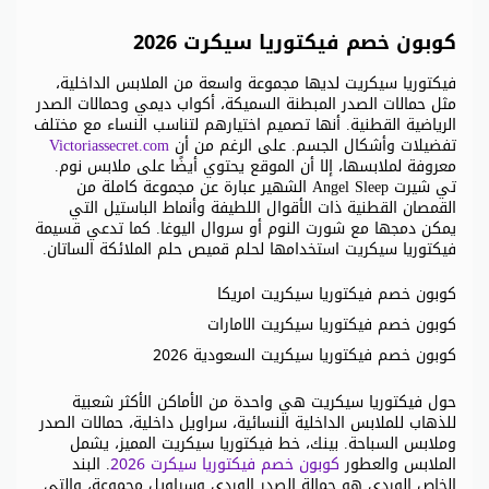
كوبون خصم فيكتوريا سيكرت 2026
فيكتوريا سيكريت لديها مجموعة واسعة من الملابس الداخلية،
مثل حمالات الصدر المبطنة السميكة، أكواب ديمي وحمالات الصدر
الرياضية القطنية. أنها تصميم اختيارهم لتناسب النساء مع مختلف
تفضيلات وأشكال الجسم. على الرغم من أن
Victoriassecret.com
معروفة لملابسها، إلا أن الموقع يحتوي أيضًا على ملابس نوم.
تي شيرت Angel Sleep الشهير عبارة عن مجموعة كاملة من
القمصان القطنية ذات الأقوال اللطيفة وأنماط الباستيل التي
يمكن دمجها مع شورت النوم أو سروال اليوغا. كما تدعي قسيمة
فيكتوريا سيكريت استخدامها لحلم قميص حلم الملائكة الساتان.
كوبون خصم فيكتوريا سيكريت امريكا
كوبون خصم فيكتوريا سيكريت الامارات
كوبون خصم فيكتوريا سيكريت السعودية 2026
حول فيكتوريا سيكريت هي واحدة من الأماكن الأكثر شعبية
للذهاب للملابس الداخلية النسائية، سراويل داخلية، حمالات الصدر
وملابس السباحة. بينك، خط فيكتوريا سيكريت المميز، يشمل
الملابس والعطور
كوبون خصم فيكتوريا سيكرت 2026
. البند
الخاص الوردي هو حمالة الصدر الوردي وسراويل مجموعة، والتي