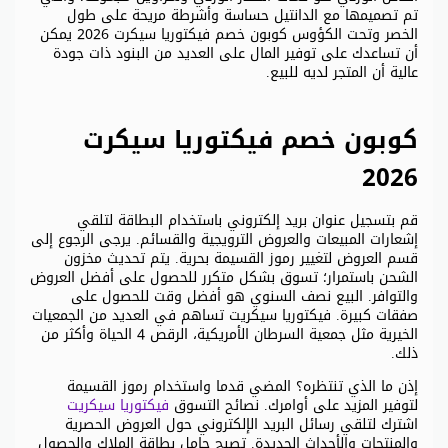
تم تصميمها مع الدانتيل حساسة وأشرطة مريحة على طول
الخصر وتحت الكؤوس كوبون خصم فيكتوريا سيكرت 2026 يمكن
أن تساعدك على توفير المال على العديد من البنود ذات جودة
عالية أن المتجر لديه للبيع.
كوبون خصم فيكتوريا سيكرت
2026
قم بتسجيل عنوان بريد إلكتروني باستخدام البطاقة لتلقي
إشعارات المبيعات والعروض الترويجية والقسائم. يرجى الرجوع إلى
قسم العروض لتغيير رموز القسيمة بحرية. يتم تحديث مخزون
الشحن باستمرار؛ تسوق بشكل متكرر للحصول على أفضل العروض
والتوافر. البيع نصف السنوي هو أفضل وقت للحصول على
صفقات كبيرة. فيكتوريا سيكريت تساهم في العديد من الجمعيات
الخيرية مثل جمعية السرطان الأمريكية، الرقص 4 الحياة وأكثر من
ذلك.
إذن ما الذي تنتظره؟ المضي قدما واستخدام رموز القسيمة
لتوفير المزيد على أوامرك. نصائح التسوق
فيكتوريا سيكريت
اشترك لتلقي رسائل البريد الإلكتروني حول العروض الحصرية
والمنتجات والأحداث الجديدة. تصبح حامل بطاقة الملاك والحصول