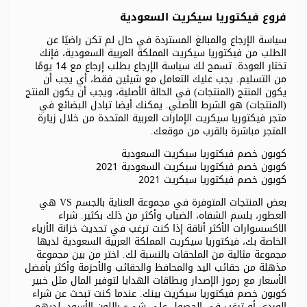
فروع فيكتوريا سيكريت السعودية
سياسة الإرجاع والمبالغ المستردة في حال لم تكن راضيًا عن
الطلب من فيكتوريا سيكريت المملكة العربية السعودية، فإنك
تختار العودة. تسمح لك سياسة الإرجاع بطلب إرجاع مع 14 يومًا
من التسليم. يجب عليك التعامل مع شيئين فقط، أي يجب أن
يكون المنتج (المنتجات) في الحالة الأصلية، ويجب أن يكون المنتج
(المنتجات) هو الشرط الأصلي. يمكنك أيضا تبادل البضائع في
متجر فيكتوريا سيكريت الإمارات العربية المتحدة من خلال زيارة
المتجر مباشرة بالقرب من موقعك.
كوبون خصم فيكتوريا سيكريت السعودية
كوبون خصم فيكتوريا سيكريت السعودية 2021
كوبون خصم فيكتوريا سيكريت 2021
بعض المنتجات المتوفرة في مجموعة العناية بالجسم VS هي
العطور، بلسم الشفاه، الضباب وأكثر من ذلك بكثير. شراء
الاكسسوارات الأكثر أناقة إذا كنت ترغب في تحديث خزانة الأزياء
الخاصة بك، فيكتوريا سيكريت المملكة العربية السعودية لديها
مجموعة مثالية من الملحقات بالنسبة لك. اختر من بين مجموعة
مذهلة من حقائب اليد والمحافظ والحقائب والأحزمة وأكثر بأفضل
الأسعار مع رموز الإصدار وبطاقات الهدايا لتوفير المال مثل خبير
كوبون خصم فيكتوريا سيكريت بينك. عندما كنت تبحث عن شراء
الوردي أو ترغب في الحصول على شيء باللون الأسود، لديهم