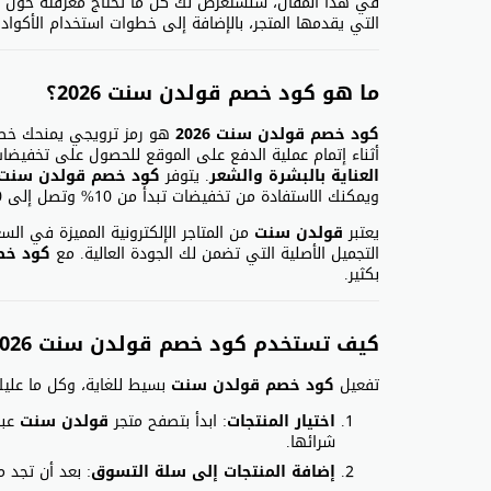
في هذا المقال، سنستعرض لك كل ما تحتاج معرفته حول
التي يقدمها المتجر، بالإضافة إلى خطوات استخدام الأكوا
ما هو كود خصم قولدن سنت 2026؟
كود خصم قولدن سنت 2026
هو رمز ترويجي يمنحك خصو
أثناء إتمام عملية الدفع على الموقع للحصول على تخفيض
العناية بالبشرة والشعر
. يتوفر
كود خصم قولدن سنت
ويمكنك الاستفادة من تخفيضات تبدأ من 10% وتصل إلى 30% أو أكثر.
يعتبر
قولدن سنت
من المتاجر الإلكترونية المميزة في ا
التجميل الأصلية التي تضمن لك الجودة العالية. مع
كود خصم
بكثير.
كيف تستخدم كود خصم قولدن سنت 2026؟
تفعيل
كود خصم قولدن سنت
بسيط للغاية، وكل ما عليك 
اختيار المنتجات
: ابدأ بتصفح متجر
قولدن سنت
عبر
شرائها.
إضافة المنتجات إلى سلة التسوق
: بعد أن تجد 