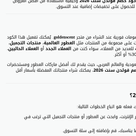
كود خصم قولدن سنت 2026
وكيفية الاستفادة من أفضل العروض
د للحصول على تخفيضات إضافية عند التسوق.
مات فورية عند الشراء من متجر
goldenscent
. يُمكنك تفعيل هذا الكود
ات على مجموعة من المنتجات مثل
العطور العالمية
،
منتجات التجميل
،
للعديد من العملاء، سواء كنت من
العملاء الجدد
أو
العملاء الحاليين
،
لسعودية والعالم العربي، حيث يقدم لك أفضل ماركات العطور ومستحضرات
 قولدن سنت 2026
، يمكنك شراء منتجاتك المفضلة بأسعار أقل
فعله هو اتباع الخطوات التالية:
 الإنترنت، وابحث عن العطور أو منتجات التجميل التي ترغب في
ما يناسبك، قم بإضافته إلى سلة التسوق.