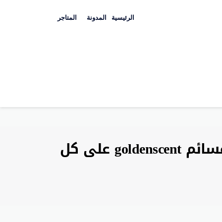
Skip
to
الرئيسية
المدونة
المتاجر
content
كوبون خصم قولدن سنت 2026 خصم 35% حقيقي قسائم goldenscent على كل