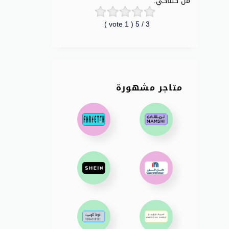
من كنتاكي.
vote )
1
/ 5 (
3
متاجر مشهورة