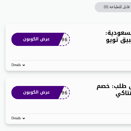
قابل للطباعة
(0)
سعودية:
يق تويو
T96
عرض الكوبون
Details
ل طلب: خصم
تاكي
T96
عرض الكوبون
Details