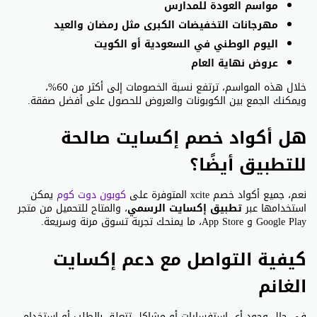
مواسم العودة للمدارس
مهرجانات التخفيضات الكبرى مثل رمضان والعيد
اليوم الوطني في السعودية أو الكويت
عروض نهاية العام
خلال هذه المواسم، ترتفع نسبة الخصومات إلى أكثر من 60%،
ويمكنك الجمع بين الكوبونات والعروض للحصول على أفضل صفقة.
هل أكواد خصم إكسايت صالحة
للتطبيق أيضًا؟
نعم، جميع أكواد خصم xcite المتوفرة على
كوبون دوت كوم
يمكن
استخدامها عبر
تطبيق إكسايت الرسمي
، والمتاح للتحميل من متجر
Google Play و App Store، ما يمنحك تجربة تسوق مرنة وسريعة.
كيفية التواصل مع دعم إكسايت
الغانم
في حال وجود أي استفسارات أو مشاكل تتعلق بالطلب أو استخدام