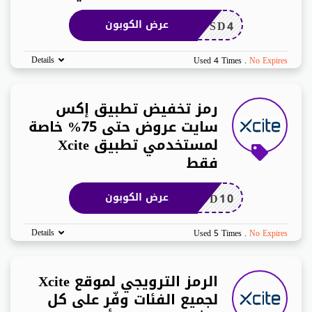
SD4
عرض الكوبون
Details
Used 4 Times
.
No Expires
رمز تخفيض تطبيق إكس
سايت عروض حتى 75% خاصة
لمستخدمي تطبيق Xcite
فقط
DD10
عرض الكوبون
Details
Used 5 Times
.
No Expires
الرمز الترويجي لموقع Xcite
لجميع الفئات وفّر على كل