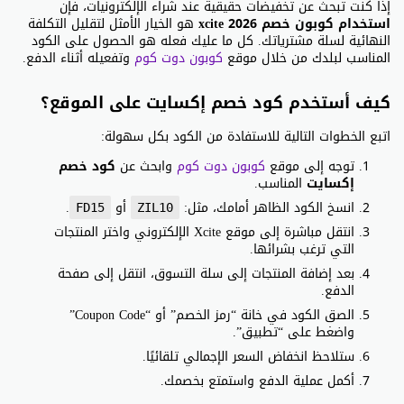
إذا كنت تبحث عن تخفيضات حقيقية عند شراء الإلكترونيات، فإن
استخدام كوبون خصم xcite 2026
هو الخيار الأمثل لتقليل التكلفة
النهائية لسلة مشترياتك. كل ما عليك فعله هو الحصول على الكود
المناسب لبلدك من خلال موقع
كوبون دوت كوم
وتفعيله أثناء الدفع.
كيف أستخدم كود خصم إكسايت على الموقع؟
اتبع الخطوات التالية للاستفادة من الكود بكل سهولة:
توجه إلى موقع
كوبون دوت كوم
وابحث عن
كود خصم
إكسايت
المناسب.
انسخ الكود الظاهر أمامك، مثل:
أو
.
FD15
ZIL10
انتقل مباشرة إلى موقع Xcite الإلكتروني واختر المنتجات
التي ترغب بشرائها.
بعد إضافة المنتجات إلى سلة التسوق، انتقل إلى صفحة
الدفع.
الصق الكود في خانة “رمز الخصم” أو “Coupon Code”
واضغط على “تطبيق”.
ستلاحظ انخفاض السعر الإجمالي تلقائيًا.
أكمل عملية الدفع واستمتع بخصمك.