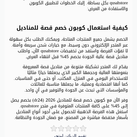
qusahstore بكل بساطة. إليك الخطوات لتطبيق الكوبون
والاستفادة من العرض:
كيفية استعمال كوبون خصم قصة للمناديل
الخصم يشمل جميع المنتجات المتاحة، ويمكنك الطلب بكل سهولة
عبر المتجر الإلكتروني دون وسيط، مع خيارات شحن سريعة وآمنة.
لا تفوّت الفرصة واستفد من تخفيضات qusahstore الآن، واطلب
مناديل قصة عالية الجودة بخصم 45% قبل انتهاء العرض.
يقدّم لك المتجر تشكيلة متنوعة من مناديل قصة المعروفة
بنعومتها العالية وحجمها الكبير الذي يجعلها خيارًا مثاليًا
للاستخدام اليومي في المنزل، المكتب، أو حتى في المناسبات.
كما أنها اقتصادية وعملية، ما يجعلها مناسبة للعائلات
والمؤسسات التي تبحث عن الجودة والتوفير في آنٍ واحد.
وفر الآن مع كوبون خصم قصة للمناديل 2026 (dr24) بخصم يصل
إلى 45% على كافة المنتجات المتوفرة في متجر qusahstore.
استغل هذه الفرصة الذهبية للحصول على أجود أنواع المناديل
بأسعار مخفضة مباشرة من المصنع، مع ضمان الجودة والنظافة.
تقييم الزبائن لمتجر