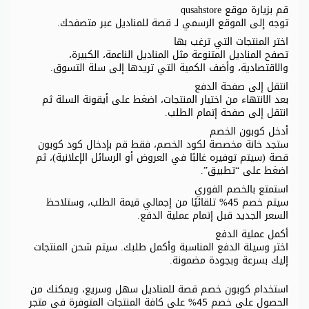
قم بزيارة موقع qusahstore
توجه إلى الموقع الرسمي لـ قصة للمناديل عبر متصفحك.
اختر المنتجات التي ترغب بها
تصفح المناديل المتنوعة مثل المناديل الناعمة، الكبيرة،
والاقتصادية، وأضف الكمية التي تريدها إلى سلة التسوق.
انتقل إلى صفحة الدفع
بعد الانتهاء من اختيار المنتجات، اضغط على أيقونة السلة ثم
انتقل إلى صفحة إتمام الطلب.
أدخل كوبون الخصم
ستجد خانة مخصصة لكود الخصم، فقط قم بإدخال كود كوبون
قصة (سيتم توفيره غالبًا في العروض أو الرسائل الإعلانية)، ثم
اضغط على “تطبيق”.
استمتع بالخصم الفوري
سيتم خصم 45% تلقائيًا من إجمالي قيمة الطلب، وستلاحظ
السعر الجديد قبل إتمام عملية الدفع.
أكمل عملية الدفع
اختر وسيلة الدفع المناسبة وأكمل طلبك. سيتم شحن المنتجات
إليك بسرعة وبجودة مضمونة.
استخدام كوبون خصم قصة للمناديل سهل وسريع، ويمكنك من
الحصول على خصم 45% على كافة المنتجات المتوفرة في متجر