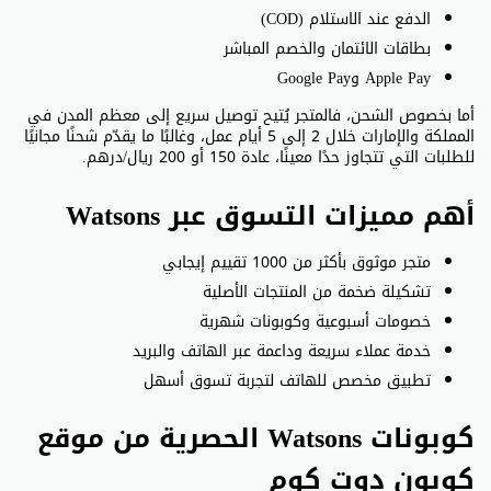
الدفع عند الاستلام (COD)
بطاقات الائتمان والخصم المباشر
Apple Pay وGoogle Pay
أما بخصوص الشحن، فالمتجر يُتيح توصيل سريع إلى معظم المدن في
المملكة والإمارات خلال 2 إلى 5 أيام عمل، وغالبًا ما يقدّم شحنًا مجانيًا
للطلبات التي تتجاوز حدًا معينًا، عادة 150 أو 200 ريال/درهم.
أهم مميزات التسوق عبر Watsons
متجر موثوق بأكثر من 1000 تقييم إيجابي
تشكيلة ضخمة من المنتجات الأصلية
خصومات أسبوعية وكوبونات شهرية
خدمة عملاء سريعة وداعمة عبر الهاتف والبريد
تطبيق مخصص للهاتف لتجربة تسوق أسهل
كوبونات Watsons الحصرية من موقع
كوبون دوت كوم