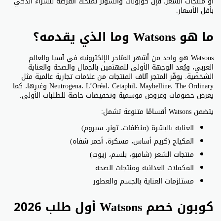
أو منتجات الشعر، فإن كوبونات واتسونز تمنحك الفرصة للشراء الذكي
بأقل الأسعار.
ما هو Watsons وما الذي يقدمه؟
Watsons هو واحد من أشهر المتاجر الإلكترونية في آسيا والعالم
العربي، ويُعد الوجهة الأولى للمهتمين بالجمال والصحة والعناية
الشخصية. يوفّر المتجر آلاف المنتجات من علامات تجارية عالمية مثل
Neutrogena، L’Oréal، Cetaphil، Maybelline، The Ordinary وغيرها، كما
يعرض خصومات وعروض موسمية وتخفيضات خاصة للطلبات الأولى.
يتضمن Watsons أقسامًا متنوعة تشمل:
العناية بالبشرة (منظفات، تونر، سيروم)
المكياج (كريم أساس، مسكرة، أحمر شفاه)
منتجات الشعر (شامبو، بلسم، زيوت)
المكملات الغذائية ومنتجات الصحة
مستلزمات العناية بالجسم والعطور
كوبون خصم Watsons أول طلب 2026