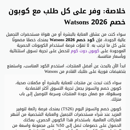
خلاصة: وفر على كل طلب مع كوبون
خصم Watsons 2026
سواء كنت من عشاق العناية بالبشرة أو من هواة مستحضرات التجميل
عالية الجودة، فإن
كود خصم Watsons 2026
يمنحك خصمًا مضمونًا
على كل ما ترغب به. لا تفوّت فرصة استخدام الكوبونات الحصرية
الموجودة على
كوبون دوت كوم
لتحصل على تجربة تسوق استثنائية
وبأسعار منافسة.
ابدأ الآن بالبحث عن أفضل المنتجات، استخدم الكود المناسب، واستمتع
بتخفيضات فورية على طلبك القادم من Watsons
سواء كنت تبحث عن منتجات للعناية بالبشرة أو مكملات صحية،
كوبون خصم واتسونز يجعل تجربة التسوق أكثر اقتصادية
وسهولة، مع ضمان جودة المنتجات وسرعة التوصيل إلى باب
منزلك.
كوبون خصم واتسونز اليوم (TS26) يمنحك فرصة رائعة لتوفير
المزيد عند شراء مستحضرات التجميل والعناية الشخصية من أشهر
الماركات العالمية. باستخدام هذا الكوبون الحصري، يمكنك
الحصول على خصومات تصل إلى 50% على مجموعة واسعة من