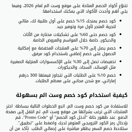
تتنوّع أكواد الخصم المتاحة على موقع وست الم لعام 2026، وفيما
يلي أهم وأحدث الأكواد التي يمكنك استخدامها:
كود خصم يمنحك 15% خصم على أول طلبية لك، مثالي
لتجربة المتجر لأول مرة وتوفير جيد.
كود خصم حتى 60% على تشكيلات مختارة من الأثاث
والديكور، خاصة خلال المواسم والعروض الخاصة.
خصم يصل إلى 70% على المنتجات المخفضة مع إمكانية
الحصول على خصم إضافي باستخدام كود مرفق.
تخفيضات تصل إلى 30% على الإكسسوارات المنزلية الصغيرة
مثل الوسائد، السجاد، والديكورات.
خصم 10% على الطلبات التي تتجاوز قيمتها 300 درهم
إماراتي، مع شحن مجاني على معظم الطلبات.
كيفية استخدام كود خصم وست الم بسهولة
للاستفادة من كود خصم وست الم، اتبع الخطوات التالية ببساطة: اختر
المنتجات التي ترغب بشرائها من موقع وست الم، ثم انتقل إلى صفحة
الدفع. عند ظهور خانة “أدخل كود الخصم” أو “Promo Code”، قم
بإدخال رمز الكود الترويجي المتوفر لديك واضغط على “تطبيق”.
ستلاحظ خصم السعر يظهر مباشرة على إجمالي الطلب. تأكد من أن