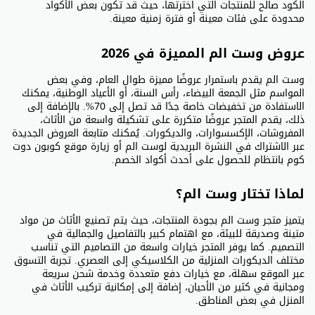
الكود صالح للمنتجات التي اخترتها، حيث قد تكون بعض الأكواد
محدودة على فئات معينة أو فترة زمنية معينة.
عروض وست الم المميزة في 2026
وست الم يقدم باستمرار عروضًا مميزة طوال العام، وفي بعض
المواسم مثل الجمعة البيضاء، رأس السنة، أو الأعياد الوطنية، يمكنك
الاستفادة من تخفيضات خاصة جدًا قد تصل إلى 70%. بالإضافة إلى
ذلك، يقدم المتجر عروضًا متكررة على تشكيلة واسعة من الأثاث،
المفروشات، الإكسسوارات، والديكورات. يُمكنك متابعة العروض الجديدة
عبر الاشتراك في النشرة البريدية لوست الم أو زيارة موقع كوبون دوت
كوم بانتظام للحصول على أحدث أكواد الخصم.
لماذا تختار وست الم؟
يتميز متجر وست الم بجودة المنتجات، حيث يتم تصنيع الأثاث من مواد
متينة وصديقة للبيئة، مع اهتمام كبير بالتفاصيل والجمالية في
التصميم. كما يوفر المتجر خيارات واسعة من التصاميم التي تناسب
مختلف الديكورات المنزلية من الكلاسيكي إلى العصري. تجربة التسوق
عبر الموقع سهلة، مع خيارات دفع متعددة وخدمة شحن سريعة
ومجانية في كثير من الأحيان، إضافة إلى إمكانية تركيب الأثاث في
المنزل في بعض المناطق.