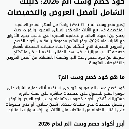
كود خصم وست الم 2026: دليلك
الشامل لأفضل العروض والتخفيضات
يُعتبر متجر وست الم (West Elm) واحدًا من أشهر المتاجر العالمية
المتخصصة في بيع الأثاث والديكور المنزلي العصري والفريد، حيث
يجمع بين الجودة العالية والتصاميم المميزة التي تناسب جميع الأذواق.
مع اقتراب عام 2026، يوفر المتجر مجموعة رائعة من أكواد الخصم
والعروض الحصرية التي تُمكّنك من اقتناء منتجاتك المفضلة بأسعار
مخفضة تناسب ميزانيتك. في هذا المقال سنقدم لك كل ما تحتاج
معرفته عن كود خصم وست الم، وكيفية الاستفادة من أفضل العروض
والتخفيضات المتوفرة.
ما هو كود خصم وست الم؟
كود خصم وست الم هو رمز ترويجي يُستخدم أثناء عملية الشراء على
موقع المتجر للحصول على تخفيضات مباشرة على قيمة فاتورة
مشترياتك. تُقدّم الأكواد خصومات متفاوتة بحسب نوع العرض والتوقيت،
وتشمل تخفيضات على منتجات محددة، شحن مجاني، أو حتى خصومات
على الفئات الكاملة من المنتجات مثل الأثاث أو الإكسسوارات المنزلية.
أبرز أكواد خصم وست الم لعام 2026