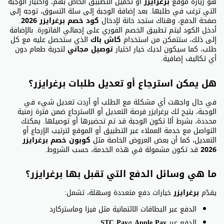
هو زيارة موقع
برغرايزر
أو تحميل التطبيق الخاص بهم، واختيار الوجبة
التي ترغب في طلبها. بعد إضافة الوجبة إلى سلة التسوق، توجه إلى
صفحة الدفع، وهناك ستجد خانة لإدخال
كود خصم برغرايزر 2026
.
أدخل الكود ليتم تطبيق الخصم الفوري على إجمالي الفاتورة. بالإضافة
إلى ذلك، ستتمكن من استخدام
كاش باك
الذي ستحصل عليه مع كل
طلب، كما سيكون لديك خيار اختيار
توصيل مجاني
لتجربة طعام دون
أي تكاليف إضافية.
هل يمكن استرجاع أو تعديل طلبات برغرايزر؟
في حال واجهت أي مشكلة مع الطلب أو أردت تعديل شيء في
الوجبة، يتيح لك برغرايزر فرصة التعديل أو الاسترجاع ضمن فترة زمنية
محددة، بشرط ألا تكون الوجبة قد تم تحضيرها أو توصيلها. يمكنك
التواصل مع خدمة العملاء عبر التطبيق أو الموقع لترتيب الإرجاع أو
التعديل، كما أن بعض العروض الخاصة مثل
كوبون خصم برغرايزر
2026
قد تكون مشمولة في هذه الخدمة، حسب الشروط.
ما هي وسائل الدفع التي تقبل بها برغرايزر؟
يقدّم
برغرايزر
خيارات دفع متعددة وسهلة، تشمل:
الدفع عبر البطاقات الائتمانية مثل فيزا وماستركارد
الدفع عبر
Apple Pay
و
STC Pay