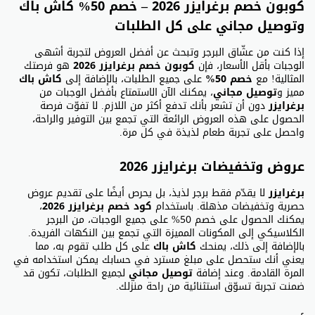
كوبون خصم برغرايزر 2026 – خصم 50% كاش باك
وتوصيل مجاني على كل الطلبات
إذا كنت من عشّاق البرجر وتبحث عن أفضل العروض لتجربة أشهى
الوجبات بأقل الأسعار، فإن
كوبون خصم برغرايزر 2026
هو فرصتك
المثالية! مع
خصم 50%
على جميع الطلبات، بالإضافة إلى
كاش باك
مميز و
توصيل مجاني
، يمكنك الآن الاستمتاع بأفضل الوجبات من
برغرايزر
دون أن تشعر بأنك تدفع أكثر من اللازم. لا تفوّت فرصة
الحصول على هذه العروض الرائعة التي تجمع بين التوفير والراحة،
واحصل على تجربة طعام لذيذة في كل مرة.
عروض وتخفيضات برغرايزر 2026
برغرايزر
لا يقدّم فقط برجر لذيذ، بل يحرص أيضًا على تقديم عروض
حصرية وتخفيضات مذهلة. باستخدام
كود خصم برغرايزر 2026
،
يمكنك الحصول على خصم 50% على جميع الوجبات، من البرجر
الكلاسيكي إلى المكونات المميزة التي تجمع بين النكهات الفريدة.
بالإضافة إلى ذلك، يمنحك
كاش باك
على كل طلب تقوم به، مما
يعني أنك ستحصل على مبلغ مسترد في حسابك يمكن استخدامه في
المرة القادمة. وعند إضافة
توصيل مجاني
لجميع الطلبات، تكون قد
ضمنت تجربة تسوّق استثنائية من راحة منزلك.