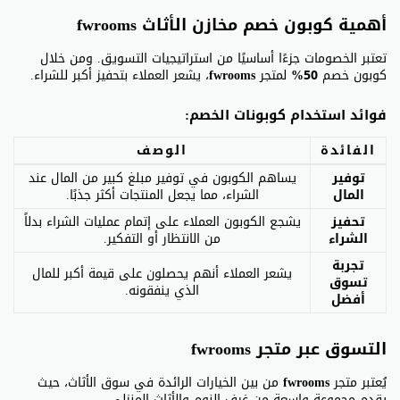
أهمية كوبون خصم مخازن الأثاث fwrooms
تعتبر الخصومات جزءًا أساسيًا من استراتيجيات التسويق. ومن خلال
كوبون خصم
50%
لمتجر
fwrooms
، يشعر العملاء بتحفيز أكبر للشراء.
فوائد استخدام كوبونات الخصم:
الفائدة
الوصف
توفير
يساهم الكوبون في توفير مبلغ كبير من المال عند
المال
الشراء، مما يجعل المنتجات أكثر جذبًا.
تحفيز
يشجع الكوبون العملاء على إتمام عمليات الشراء بدلاً
الشراء
من الانتظار أو التفكير.
تجربة
يشعر العملاء أنهم يحصلون على قيمة أكبر للمال
تسوق
الذي ينفقونه.
أفضل
التسوق عبر متجر fwrooms
يُعتبر متجر
fwrooms
من بين الخيارات الرائدة في سوق الأثاث، حيث
يقدم مجموعة واسعة من غرف النوم والأثاث المنزلي.