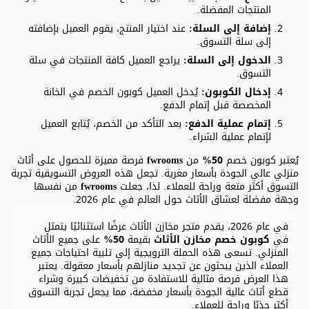
المنتجات المفضلة.
إضافة إلى السلة:
عند اختيار المنتج، يقوم العميل بإضافته
إلى سلة التسوق.
الدخول إلى السلة:
يراجع العميل كافة المنتجات في سلة
التسوق.
إدخال الكوبون:
يُدخل العميل كوبون الخصم في الخانة
المخصصة قبل إتمام الدفع.
إتمام عملية الدفع:
بعد التأكد من الخصم، يُتابع العميل
لإتمام عملية الشراء.
يُعتبر كوبون خصم
50%
من
fwrooms
فرصة مميزة للحصول على أثاث
منزلي عالي الجودة بأسعار مغرية. تجعل هذه العروض التسويقية تجربة
التسوق أكثر متعة وراحة للعملاء. لذا، جعلت
fwrooms
من نفسها
وجهة مفضلة لعشاق الأثاث حول العالم في عام 2026.
في عام 2026، يقدم متجر مخازن الأثاث عرضًا استثنائيًا يتمثل
في
كوبون خصم مخازن الأثاث
بقيمة
50%
على جميع الأثاث
المنزلي. تسعى هذه الحملة الترويجية إلى تلبية احتياجات جميع
العملاء الذين يبحثون عن تجديد منازلهم بأسعار معقولة. يعتبر
هذا العرض فرصة مثالية للاستفادة من تخفيضات كبيرة وشراء
قطع أثاث عالية الجودة بأسعار مخفضة، مما يجعل تجربة التسوق
أكثر جذبًا وراحة للعملاء.