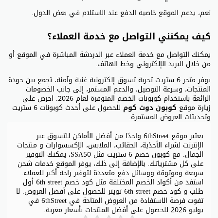
نعم، يدعم الموقع خاصية الدفع عند الاستلام في بعض الدول.
كيف يمكنني التواصل مع خدمة العملاء؟
يمكنك التواصل مع خدمة العملاء عبر الدردشة المباشرة في الموقع أو
من خلال البريد الإلكتروني وخط الهاتف.
يوفر متجر 6 ستريت تجربة تسوق إلكترونية غنية وآمنة، تجمع بين جودة
المنتجات، وسرعة التوصيل، والدعم المستمر، إلى جانب الخصومات
الرائعة باستخدام كوبونات الخصم المتوفرة لعام 2026. احرص على
زيارة موقع
كوبون دوت كوم
للحصول على أحدث كوبونات 6 ستريت
وتحديثات العروض المستمرة.
يعتبر موقع 6thStreet واحدًا من أفضل الأماكن للتسوق عبر
الإنترنت لشراء الأحذية، الحقائب، الملابس، الإكسسوارات و منتجات
الجمال. مع كوبون خصم 6 ستريت مثل SSA50، يمكنك التوفير
على كل مشترياتك. بالإضافة إلى ذلك، يوفر الموقع خدمات شحن
سريعة وموثوقة ووسائل دفع متعددة لتوفير راحة أكبر للعملاء.
استفد من أكواد الخصم المختلفة مثل كود خصم 6th street أول
طلب و كود خصم 6th street تويتر للحصول على أفضل العروض. لا
تفوت فرصة الاستفادة من العروض المتاحة في 6thStreet في
يوليو 2026 للحصول على أفضل المنتجات بأسعار مغرية.