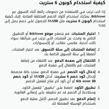
كيفية استخدام كوبون 6 ستريت
إذا كنت ترغب في الاستفادة من خصومات رائعة أثناء التسوق عبر
6thStreet
، يمكنك استخدام أكواد الخصم المختلفة المتاحة. إليك كيفية
استخدام
كوبون 6 ستريت
مثل
SSA50
للحصول على خصم يصل إلى
50%:
اختيار المنتجات
: قم بتصفح
موقع 6thStreet
أو التطبيق
الخاص به وابحث عن المنتجات التي ترغب في شرائها، سواء
كانت أحذية، ملابس، حقائب، أو إكسسوارات.
إضافة المنتجات إلى سلة التسوق
: بعد اختيار المنتجات،
أضفها إلى سلة التسوق الخاصة بك.
الانتقال إلى صفحة الدفع
: عند الانتهاء من إضافة
المنتجات، قم بالانتقال إلى صفحة الدفع.
إدخال كود الخصم
: في صفحة الدفع، ستجد خانة مخصصة
لإدخال
كود خصم 6 ستريت
. أدخل
SSA50
أو
كود خصم
6th street 30
أو أي كود آخر متاح لتفعيل الخصم.
تطبيق الكود
: اضغط على “تطبيق” لتفعيل الكود،
وستلاحظ أن الخصم قد تم تطبيقه على إجمالي الفاتورة.
إتمام الدفع
: بعد تطبيق الخصم، أكمل عملية الدفع
باستخدام الوسيلة المفضلة لك.