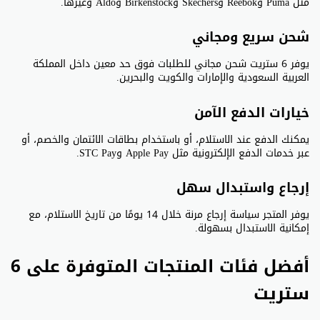
مثل Puma وReebok وSkechers وBirkenstock وAldo وغيرها.
شحن سريع ومجاني
يوفر 6 ستريت شحن مجاني للطلبات فوق حد معين داخل المملكة
العربية السعودية والإمارات والكويت والبحرين.
خيارات الدفع الآمن
يمكنك الدفع عند الاستلام، أو باستخدام بطاقات الائتمان والخصم، أو
عبر خدمات الدفع الإلكترونية مثل Apple Pay وSTC Pay.
إرجاع واستبدال سهل
يوفر المتجر سياسة إرجاع مرنة خلال 14 يومًا من تاريخ الاستلام، مع
إمكانية الاستبدال بسهولة.
أفضل فئات المنتجات المتوفرة على 6
ستريت