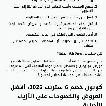
زيارة موقع 6th Street الرسمي على الإنترنت.
تصفح المنتجات وأضف العناصر التي تود شرائها إلى سلة
التسوق.
انتقل إلى صفحة الدفع وادخل البيانات المطلوبة.
قبل الدفع، قد تظهر خيارات الخصم أو العروض الخاصة. ابحث
عن خانة إدخال رمز الخصم.
أدخل الكوبون الذي تملكه في الخانة المخصصة.
اضغط على زر “تطبيق” أو “استخدام” لتطبيق الخصم على
طلبك.
هل منتجات 6th Street أصلية؟
نعم، تضمن 6th Street أصالة جميع منتجاتها. تتعاون 6th Street مع
موردين موثوقين ومعتمدين لضمان جودة المنتجات التي يتم عرضها
على الموقع الرسمي. كما يوجد سياسة إرجاع واسترداد تسمح للعملاء
بإعادة المنتجات غير المطابقة للمعايير المطلوبة.
كوبون خصم 6 ستريت 2026: أفضل
العروض والخصومات على الأزياء
الأصلية