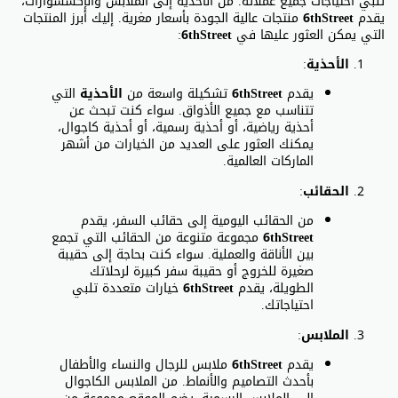
تلبي احتياجات جميع عملائه. من الأحذية إلى الملابس والإكسسوارات،
يقدم
6thStreet
منتجات عالية الجودة بأسعار مغرية. إليك أبرز المنتجات
التي يمكن العثور عليها في
6thStreet
:
الأحذية
:
يقدم
6thStreet
تشكيلة واسعة من
الأحذية
التي
تتناسب مع جميع الأذواق. سواء كنت تبحث عن
أحذية رياضية، أو أحذية رسمية، أو أحذية كاجوال،
يمكنك العثور على العديد من الخيارات من أشهر
الماركات العالمية.
الحقائب
:
من الحقائب اليومية إلى حقائب السفر، يقدم
6thStreet
مجموعة متنوعة من الحقائب التي تجمع
بين الأناقة والعملية. سواء كنت بحاجة إلى حقيبة
صغيرة للخروج أو حقيبة سفر كبيرة لرحلاتك
الطويلة، يقدم
6thStreet
خيارات متعددة تلبي
احتياجاتك.
الملابس
:
يقدم
6thStreet
ملابس للرجال والنساء والأطفال
بأحدث التصاميم والأنماط. من الملابس الكاجوال