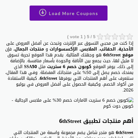
Load More Coupons
vote )
1
/ 5 (
5
إذا كنت من محبي التسوق عبر الإنترنت وتبحث عن أفضل العروض على
الأحذية
،
الحقائب
،
الملابس
،
الإكسسوارات
و
منتجات الجمال
، فإن
موقع 6thStreet
هو وجهتك المثالية. يقدم هذا الموقع تجربة تسوق
لا مثيل لها، حيث يجمع بين الأناقة والجودة بأسعار منافسة. بالإضافة
إلى ذلك، يوفر الموقع
كوبون خصم 6 ستريت
مثل
SSA50
الذي
يمنحك خصم يصل إلى 50% على منتجاتك المفضلة. وفي هذا المقال،
سنتعرف على أهم المنتجات التي يوفرها
6thStreet
، كيفية الاستفادة
من أكواد الخصم، وكيفية الحصول على أفضل العروض في يوليو
2026.
أهم منتجات تطبيق 6thStreet
6thStreet
هو متجر شامل يضم مجموعة واسعة من المنتجات التي