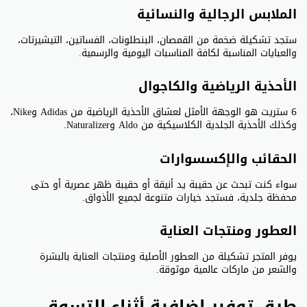
الملابس الرجالية والنسائية
ستجد تشكيلة ضخمة من القمصان، البنطلونات، الفساتين، التيشيرتات،
والعبايات المناسبة لكافة المناسبات اليومية والرسمية.
الأحذية الرياضية والكاجوال
6 ستريت هو الوجهة الأمثل لعشاق الأحذية الرياضية من Adidas وNike،
وكذلك الأحذية الجلدية الكلاسيكية من Aldo وNaturalizer.
الحقائب والإكسسوارات
سواء كنت تبحث عن حقيبة يد أنيقة أو حقيبة ظهر عصرية أو حتى
محفظة جلدية، فستجد خيارات متنوعة لجميع الأذواق.
العطور ومنتجات العناية
يوفر المتجر تشكيلة من العطور الأصلية ومنتجات العناية بالبشرة
والشعر من ماركات عالمية موثوقة.
طرق توفير إضافية أثناء التسوق