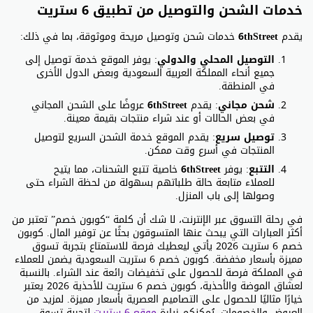
خدمات الشحن والتوصيل من تطبيق 6 ستريت
يقدم
6thStreet
خدمات شحن وتوصيل مريحة وموثوقة، بما في ذلك:
التوصيل المحلي والدولي
: يوفر الموقع خدمة توصيل إلى
جميع أنحاء المملكة العربية السعودية وبعض الدول الأخرى
في المنطقة.
شحن مجاني
: يقدم
6thStreet
عروضًا على الشحن المجاني
في بعض الحالات أو عند شراء منتجات بقيمة معينة.
توصيل سريع
: يقدم الموقع خدمة الشحن السريع لتوصيل
المنتجات في أسرع وقت ممكن.
التتبع
: يوفر
6thStreet
خاصية تتبع الشحنات، مما يتيح
للعملاء متابعة حالة طلباتهم بسهولة من لحظة الشراء حتى
وصولها إلى باب المنزل.
في رحلة التسوق عبر الإنترنت، لا شك أن كلمة “كوبون خصم” تعتبر من
أكثر العبارات التي يبحث عنها المتسوقون بحثًا عن توفير المال. كوبون
خصم 6 ستريت 2026 يأتي ليعطيك فرصة للاستمتاع بتجربة تسوق
مميزة بأسعار مخفضة. كوبون خصم 6 ستريت السعودية يضمن للعملاء
في المملكة فرصة للحصول على تخفيضات رائعة عند الشراء. بالنسبة
لعشاق الموضة والأحذية، كوبون خصم 6 ستريت للأحذية 2026 يعتبر
خيارًا مثاليًا للحصول على التصاميم العصرية بأسعار مميزة. لمزيد من
العروض والخصومات، يُمكنكم زيارة
موقع 6 ستريت
لتجربة تسوق