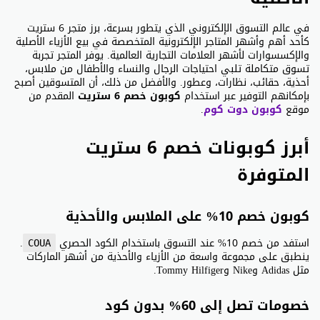
في عالم التسوق الإلكتروني الذي يتطور بسرعة، برز متجر 6 ستريت
كأحد أهم وأشهر المتاجر الإلكترونية المتخصصة في بيع الأزياء الأصلية
والإكسسوارات لأشهر العلامات التجارية العالمية. يوفر المتجر تجربة
تسوق متكاملة تلبي احتياجات الرجال والنساء والأطفال من ملابس،
أحذية، حقائب، نظارات، وعطور. والأفضل من ذلك، أن المتسوقين أصبح
بإمكانهم التوفير عبر استخدام
كوبون خصم 6 ستريت
المقدم من
موقع
كوبون دوت كوم
.
أبرز كوبونات خصم 6 ستريت
المتوفرة
كوبون خصم 10% على الملابس والأحذية
استفد من خصم 10% عند التسوق باستخدام الكود الحصري
.
COUA
ينطبق على مجموعة واسعة من الأزياء والأحذية من أشهر الماركات
مثل Adidas وNike وTommy Hilfiger.
خصومات تصل إلى 60% بدون كود