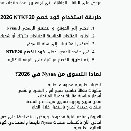
عروض على الباقات الجاهزة التي تجمع بين عدة منتجات مص
طريقة استخدام كود خصم Nysaa 2026 NTKE20
ادخلي إلى الموقع أو التطبيق الرسمي لـ Nysaa.
اختاري المنتجات المناسبة لاحتياجات بشرتك أو شعرك.
أضيفي المشتريات إلى سلة التسوق.
في صفحة الدفع، أدخلي
كود الخصم NTKE20
.
يتم تطبيق الخصم مباشرة على القيمة النهائية.
لماذا التسوق من Nysaa في 2026؟
تركيبات طبيعية مدروسة بعناية.
مكونات فعّالة تناسب جميع أنواع البشرة والشعر.
أسعار مناسبة مقارنة بجودة المنتجات.
شحن سريع وتجربة تسوق مريحة عبر المنصة.
منتجات جديدة تُطرح باستمرار خلال العام.
العروض متاحة لفترة محدودة، ويمكن استخدامها على جميع ا
ابدئي الآن باكتشاف منتجات
Nysaa نايسا
واستخدمي
كود خص
العناية الطبيعية.