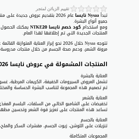
تقييم الزبائن لمتجر
تبدأ
Nysaa نايسا
عام 2026 بتقديم عروض جديدة على
جميع أنواع البشرة.
ومع استخدام
كود خصم نايسا NTKE20
يمكنك الحصول
المنتجات الجديدة التي تم إطلاقها لهذا العام.
تتوجه Nysaa خلال 2026 نحو إبراز العناية ا
مرونة الشعر، ودعم صحة الجسم من خلال منتجات مدروسة ب
المنتجات المشمولة في عروض نايسا 2026
العناية بالبشرة
تشمل العروض السيرومات الخفيفة، الكريمات المرطبة، غسول 
تم تصميم هذه المجموعة لتناسب البشرة الحساسة والمختل
العناية بالشعر
تخفيضات على الشامبو الخالي من السلفات، البلسم المغذي
تساعد هذه المنتجات على تعزيز قوة الشعر وتحسين مظهر
العناية بالجسم
تنزيلات على اللوشن، زيوت الجسم، مقشرات السكر والملح، 
المجموعات المتكاملة