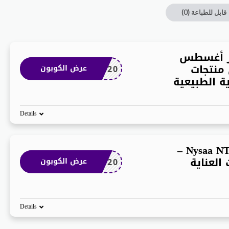
قابل للطباعة
(0)
ر أغسطس
2% على منتجات
NTKE20
عرض الكوبون
ة الطبيعية
Details
كود خصم نايسا Nysaa NTKE20 –
ت العناية
NTKE20
عرض الكوبون
Details