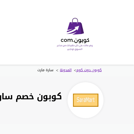
>
>
كوبون دوت كوم
المدونة
سارة مارت
كوبون خصم سارة مارت saramart خصم 50% فعا