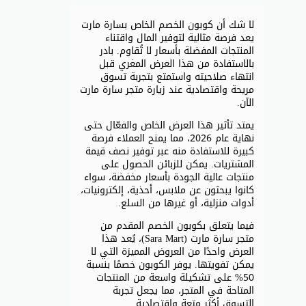
لا شك أن كوبون الخصم الخاص بسارة مارت
يعد فرصة مثالية لتوفير المال واقتناء
المنتجات المفضلة بأسعار لا تُقاوم. بادر
بالاستفادة من هذا العرض المغري قبل
انتهاء صلاحيته واستمتع بتجربة تسوق
مريحة واقتصادية عند زيارة متجر سارة مارت
الآن.
يمتد تأثير هذا العرض الخاص والفعّال حتى
نهاية عام 2026، مما يمنح العملاء فرصة
كبيرة للاستفادة منه عبر توفير نصف قيمة
المشتريات. يمكن للزبائن الحصول على
منتجات عالية الجودة بأسعار مخفضة، سواء
كانوا يبحثون عن ملابس، أحذية، إلكترونيات،
أدوات منزلية، أو غيرها من السلع.
فيما يتعلق بكوبون الخصم المقدم من
متجر سارة مارت (Sara Mart)، يُعد هذا
العرض واحدًا من العروض المميزة التي لا
يمكن تفويتها. يوفر الكوبون خصمًا بنسبة
50% على تشكيلة واسعة من المنتجات
المتاحة في المتجر، مما يجعل تجربة
التسوق أكثر متعة واقتصادية.