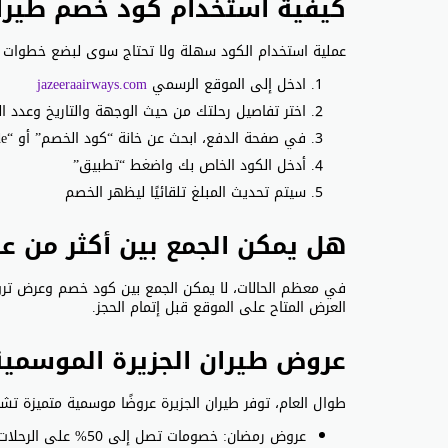
كيفية استخدام كود خصم طيران
عملية استخدام الكود سهلة ولا تحتاج سوى لبضع خطوات 
ادخل إلى الموقع الرسمي
jazeeraairways.com
اختر تفاصيل رحلتك من حيث الوجهة والتاريخ وعدد ال
في صفحة الدفع، ابحث عن خانة “كود الخصم” أو “Promo Code”
أدخل الكود الخاص بك واضغط “تطبيق”
سيتم تحديث المبلغ تلقائيًا ليظهر الخصم
هل يمكن الجمع بين أكثر من ع
في معظم الحالات، لا يمكن الجمع بين كود خصم وعرض ترويج
العرض المتاح على الموقع قبل إتمام الحجز.
عروض طيران الجزيرة الموسمية
طوال العام، توفر طيران الجزيرة عروضًا موسمية متميزة تش
عروض رمضان: خصومات تصل إلى 50% على الرحلات الليلية