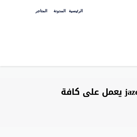
Skip
to
الرئيسية
المدونة
المتاجر
content
كوبون طيران الجزيرة اليوم قسائم خصم jazeeraairways يعمل على كافة