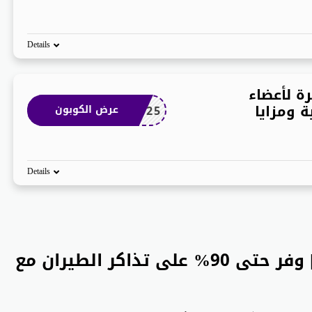
Details
ة لأعضاء
ة ومزايا
J9EG2025
عرض الكوبون
Details
كود خصم طيران الجزيرة 2026 | وفر حتى 90% على تذاكر الطيران مع