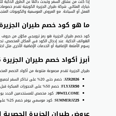
إذا كنت من عشاق السفر وتبحث دائمًا عن الطرق الذكية للت
خيارك المثالي. شركة طيران الجزيرة الكويتية تقدم خصوم
العمل أو السياحة. مع العروض الموسمية والكوبونات المتجدد
ما هو كود خصم طيران الجزيرة
كود خصم طيران الجزيرة هو رمز ترويجي مكوّن من حروف وأ
الهواتف الذكية. عند إدخال الكود في المكان المخصص، ت
رسوم الأمتعة الإضافية أو الخدمات الإضافية الأخرى مثل اختي
أبرز أكواد خصم طيران الجزيرة 2026
طيران الجزيرة تقدم مجموعة متنوعة من أكواد الخصم المخص
JZR2026
: خصم حتى 20% على تذاكر السفر لجميع الوجهات المتاحة
FLYJZR50
: خصم 50% على الحجوزات المبكرة قبل موعد السفر بـ30 يومًا على الأقل
J9WELCOME
: كود مخصص للمستخدمين الجدد يوفر خصم 15% ع
SUMMERJZ25
: كود موسمي يوفر خصم 25% على رحلات الصيف لجميع الدرجات
عروض طيران الجزيرة الحصرية ل