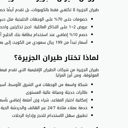
طيران الجزيرة لا تكتفي فقط بالكوبونات، بل تقدم أيضًا خ
خصومات حتى 70% على الوجهات الخليجية مثل دبي، جدة، والرياض
عروض 2+1 على التذاكر العائلية: احجز تذكرتين واحصل على الثالثة مجانًا
خصم 10% إضافي عند استخدام بطاقة بنك الخليج أو بنك بوبيان
أسعار تبدأ من 199 ريال سعودي من الكويت إلى بعض الوجهات في مصر والهند
لماذا تختار طيران الجزيرة؟
طيران الجزيرة من شركات الطيران الإقليمية التي تقدم قيم
الموثوقة، ومن أبرز المزايا:
شبكة واسعة من الوجهات في الشرق الأوسط، آسيا، 
طائرات حديثة وصيانة عالية المستوى
إمكانية اختيار المقاعد، شراء وزن أمتعة إضافي بأسعا
خدمة عملاء متاحة 24/7 عبر الهاتف والدردشة الحية
تطبيق سهل الاستخدام للحجز وإدارة الرحلات