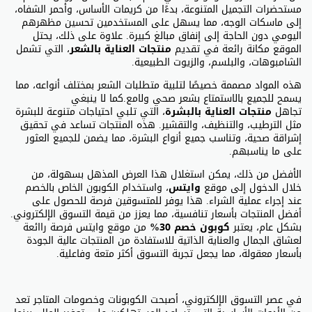
مستحضرات التجميل المتنوعة، بدءًا من كريمات الأساس، وأحمر الشفاه،
إلى ماسكات الوجه، مما يسهل على المستخدمين تحسين مظهرهم
اليومي دون الحاجة إلى إنفاق مبالغ كبيرة. علاوة على ذلك، يحتل
الموقع مكانة رائعة في تقديم
منتجات العناية بالشعر
، التي تشمل
الشامبوهات، والبلسم، والزيوت الطبيعية.
هذه المواد مصممة خصيصًا لتلبية متطلبات الشعر بمختلف أنواعه، مما
يسمح للجميع بالاستمتاع بشعر صحي ولامع.كما لا ينبغي
تجاهل
منتجات العناية بالبشرة
، التي تلبي احتياجات متنوعة للبشرة
مثل الترطيب، والتنظيف، والتقشير. هذه المنتجات تساعد في تحقيق
إشراقة صحية، وتناسب جميع أنواع البشرة، مما يضمن للجميع العثور
على ما يناسبهم.
الأفضل من ذلك، يمكن استغلال هذا العرض المذهل بسهولة، من
خلال الدخول إلى موقع
وايتس
، واستخدام الكوبون الخاص بالخصم
عند إجراء عملية الشراء. هذا يوفر للمتسوقين فرصة للحصول على
أفضل المنتجات بأسعار تنافسية، مما يعزز من قيمة التسوق الإلكتروني.
بشكل عام، يعتبر
كوبون خصم 30%
من موقع وايتس فرصة راائعة
لعشاق الجمال والعناية الذاتية للاستفادة من المنتجات عالية الجودة
بأسعار معقولة، مما يجعل تجربة التسوق أكثر متعة وفاعلية.
في عصر التسوق الإلكتروني، أصبحت الكوبونات وخصومات المتاجر تعد