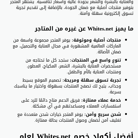
والعناية بالبشرة والشعر بجودة عالية وأسعار تنافسية. يشتهر المتجر
بتوفير منتجات أصلية مع ضمان الجودة، بالإضافة إلى تقديم تجربة
تسوق إلكترونية سهلة وآمنة.
ما يميز Whites.net عن غيره من المتاجر
منتجات أصلية وموثوقة:
يوفر المتجر مجموعة واسعة من
الماركات العالمية المشهورة في مجال العناية والتجميل، مع
ضمان الأصالة.
تنوع واسع في المنتجات:
ستجد كل ما تحتاجه من
مستحضرات العناية بالبشرة، الشعر، المكياج، العطور،
ومنتجات العناية بالأم والطفل.
تجربة تسوق سهلة ومريحة:
تصميم الموقع بسيط
وجذاب، يتيح لك تصفح المنتجات بسهولة واختيار ما يناسبك
بسرعة.
خدمة عملاء ممتازة:
فريق الدعم متاح دائمًا للرد على
استفسارات العملاء ومساعدتهم في أي مشكلة.
شحن سريع وآمن:
يوفر المتجر خيارات شحن متعددة مع
تغليف آمن لضمان وصول المنتجات بحالة ممتازة.
أفضل أكواد خصم Whites.net لعام