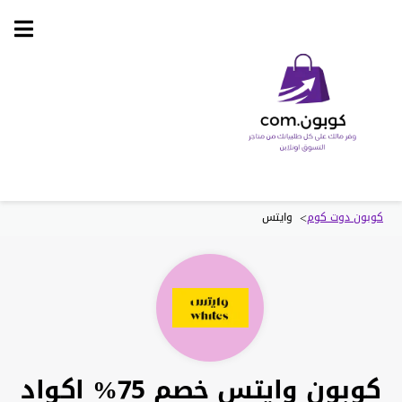
Skip
to
content
>
كوبون دوت كوم
وايتس
كوبون وايتس خصم 75% اكواد