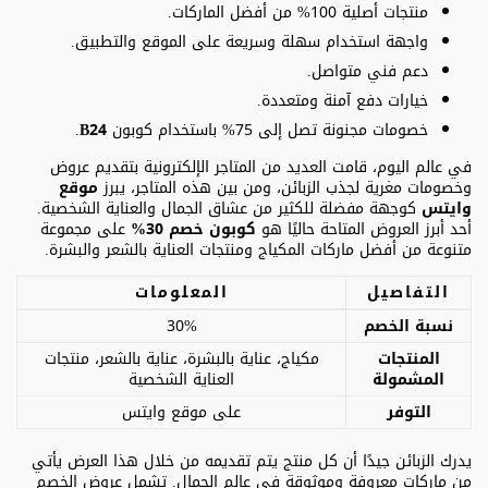
منتجات أصلية 100% من أفضل الماركات.
واجهة استخدام سهلة وسريعة على الموقع والتطبيق.
دعم فني متواصل.
خيارات دفع آمنة ومتعددة.
خصومات مجنونة تصل إلى 75% باستخدام كوبون
B24
.
في عالم اليوم، قامت العديد من المتاجر الإلكترونية بتقديم عروض
وخصومات مغرية لجذب الزبائن، ومن بين هذه المتاجر، يبرز
موقع
وايتس
كوجهة مفضلة للكثير من عشاق الجمال والعناية الشخصية.
أحد أبرز العروض المتاحة حاليًا هو
كوبون خصم 30%
على مجموعة
متنوعة من أفضل ماركات المكياج ومنتجات العناية بالشعر والبشرة.
التفاصيل
المعلومات
نسبة الخصم
30%
المنتجات
مكياج، عناية بالبشرة، عناية بالشعر، منتجات
المشمولة
العناية الشخصية
التوفر
على موقع وايتس
يدرك الزبائن جيدًا أن كل منتج يتم تقديمه من خلال هذا العرض يأتي
من ماركات معروفة وموثوقة في عالم الجمال. تشمل عروض الخصم