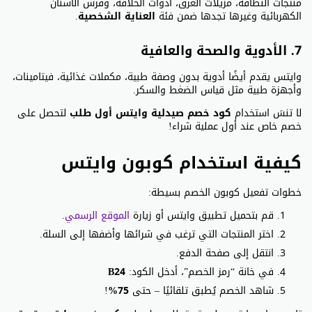
منتجات النظافة، مزيلات العرق، أدوات الحلاقة، وفرش الأسنان
الكهربائية وغيرها تجدها ضمن فئة
العناية الشخصية
.
7. الأدوية والصحة والعافية
وايتس يقدم أيضًا أدوية بدون وصفة طبية، مكملات غذائية، فيتامينات،
وأجهزة طبية مثل قياس الضغط والسكر.
لا تنسَ استخدام
كود خصم صيدلية وايتس أول طلب
لتحصل على
خصم خاص عند أول عملية شراء!
كيفية استخدام كوبون وايتس
خطوات تفعيل كوبون الخصم بسيطة:
قم بتحميل تطبيق وايتس أو زيارة
الموقع الرسمي
.
اختر المنتجات التي ترغب في شرائها وأضفها إلى السلة.
انتقل إلى صفحة الدفع.
في خانة “رمز الخصم”، أدخل الكود:
B24
شاهد الخصم يُطبق تلقائيًا – حتى
75%
!