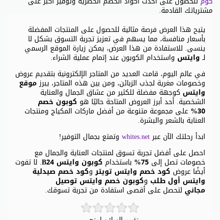
كوم
للحصول على أحدث أكواد الخصم الحصرية وتوفير أكبر على
مشترياتك القادمة.
يتيح هذا العرض فرصة مثالية للحصول على المنتجات المفضلة
بأسعار منافسة، مما يسهم في تعزيز تجربة التسوق بشكل لا
ينسى. للاستفادة من هذا العرض، يمكن زيارة الموقع الرسمي
لـ
وايتس
واستخدام الكوبون عند إتمام عملية الشراء.
في عالم اليوم، قامت العديد من المتاجر الإلكترونية بتقديم عروض
وخصومات مغرية لجذب الزبائن، ومن بين هذه المتاجر، يبرز
موقع
وايتس
كوجهة مفضلة للكثير من عشاق الجمال والعناية
الشخصية. أحد أبرز العروض المتاحة حاليًا هو
كوبون خصم
30%
على مجموعة متنوعة من أفضل ماركات المكياج ومنتجات
العناية بالشعر والبشرة.
ابدأ رحلتك الآن عبر
whites.net
وتمتع بجمال التوفير!
احصل على أفضل تجربة تسوق لمنتجات العناية والجمال مع
خصومات تصل إلى
75%
باستخدام
كوبون وايتس B24
. لا تفوت
أيضًا عروض
كود خصم وايتس تويتر
و
كود خصم صيدلية
وايتس أول طلب
و
كوبون خصم وايتس توصيل
مجاني
لتحصل على أقصى استفادة من تجربة تسوقك.
تقييم الزبائن لمتجر